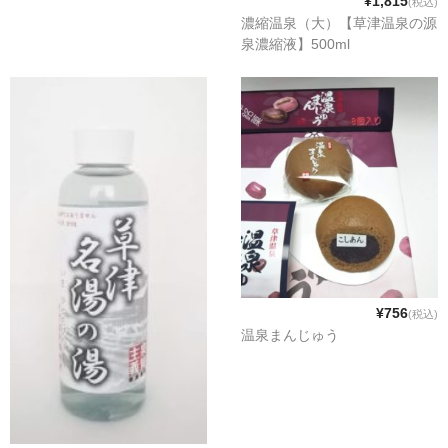
¥1,815
(税込)
漬物・佃煮
濃縮温泉（大）【草津温泉の源
泉濃縮液】500ml
野沢菜
椎茸
梅
もろみ漬け
その他
麺類
その他
¥756
(税込)
温泉まんじゅう
文具・雑貨
日用品・雑貨
衣類