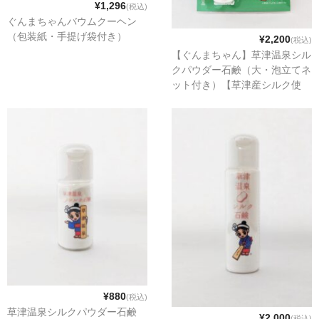
¥1,296
(税込)
ぐんまちゃん
ぐんまちゃんバウムクーヘン
（包装紙・手提げ袋付き）
¥2,200
(税込)
スイーツ
【ぐんまちゃん】草津温泉シル
クパウダー石鹸（大・泡立てネ
文具
ット付き）【草津産シルク使
用】
洋菓子
クッキー
サブレ
クランチ
ケーキ
サンド
パイ
¥880
(税込)
草津温泉シルクパウダー石鹸
その他
¥2,000
(税込)