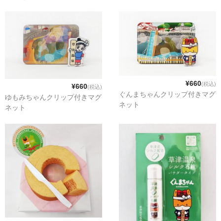
お勧め商品
新商品
MONDE SELECTION
ご当地シリーズ
¥660
(税込)
草津産熊笹
¥660
(税込)
ぐんまちゃんクリップ付きマグ
ゆもみちゃんクリップ付きマグ
ネット
その他
ネット
キャラクター
ゆもみちゃん
スイーツ
文具
雑貨