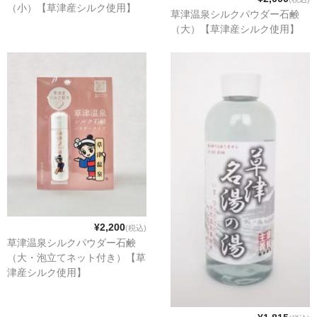
（小）【草津産シルク使用】
草津温泉シルクパウダー石鹸
和菓子
（大）【草津産シルク使用】
まんじゅう
スナック
煎餅
甘納豆
羊かん
花豆
¥2,200
(税込)
もち
草津温泉シルクパウダー石鹸
（大・泡立てネット付き）【草
その他
津産シルク使用】
その他食品