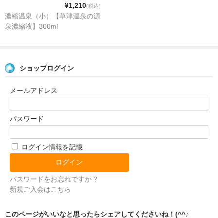
¥1,210
(税込)
タオルほか
濃縮温泉（小）【草津温泉の源
泉濃縮液】300ml
筆記具
民芸品
ショップログイン
会社情報
メールアドレス
会社理念
沿革
パスワード
社長あいさつ
ログイン情報を記憶
お問合せ
送料のご案内
パスワードをお忘れですか ?
新規ご入会はこちら
スタッフブログ
草津Tip店
このページがいいなと思ったらシェアしてくださいね！(^^♪