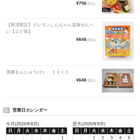
¥756
(税込)
【草津限定】クレヨンしんちゃん温泉せんべ
い【エビ味】
¥648
(税込)
黒糖まんじゅう(小） １２ヶ入
¥648
(税込)
営業日カレンダー
今月(2026年8月)
翌月(2026年9月)
日
月
火
水
木
金
土
日
月
火
水
木
金
土
1
1
2
3
4
5