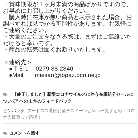
・賞味期限が１ヶ月未満の商品ばかりですので、
お早めにお召し上がりください。
和菓子
・購入時に在庫が無い商品と表示された場合、お
調べすれば見つかる可能性があります。お気軽に
まんじゅう
ご連絡ください。
・大量のご注文をなさる際は、まずはご連絡いた
スナック
だけると幸いです。
・商品の転売は固くお断りいたします。
煎餅
＜連絡先＞
甘納豆
●ＴＥＬ 0279-88-2840
●Mail meisan@topaz.ocn.ne.jp
羊かん
花豆
“【終了しました】新型コロナウイルスに伴う在庫処分セールに
もち
ついて” への 1 件のフィードバック
ピンバック:
フードロス通販お菓子スイーツおやつ一覧まとめ！コロ
その他
ナ支援買って応援！
その他食品
コメントを残す