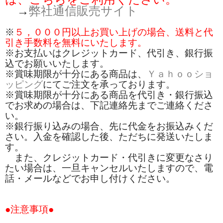
→
弊社通信販売サイト
ぐんまちゃん
スイーツ
※
５，００
０円以上お買い上げの場合、送料と代
引き手数料を無料にいたします。
文具
※お支払いはクレジットカード、代引き、銀行振
込でお願いいたします。
洋菓子
※賞味期限が十分にある商品は、
Ｙａｈｏｏショ
ッピング
にてご注文を承っております。
クッキー
※賞味期限が十分にある商品を代引き・銀行振込
でお求めの場合は、下記連絡先までご連絡くださ
サブレ
い。
※銀行振り込みの場合、先に代金をお振込みくだ
クランチ
さい。入金を確認した後、ただちに発送いたしま
す。
ケーキ
また、クレジットカード・代引きに変更なさり
たい場合は、一旦キャンセルいたしますので、電
サンド
話・メールなどでお申し付けください。
パイ
●注意事項●
その他