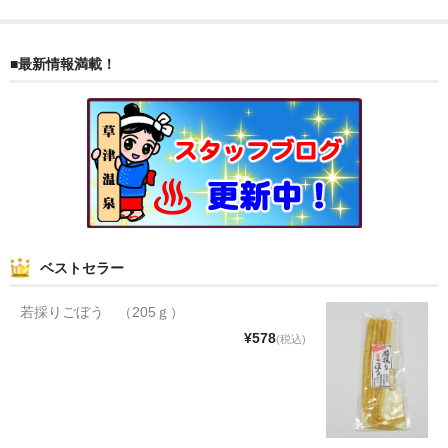
タオルほか
筆記具
■最新情報満載！
民芸品
会社情報
会社理念
沿革
ベストセラー
社長あいさつ
若採りごぼう （205ｇ）
お問合せ
¥578
(税込)
送料のご案内
スタッフブログ
草津Tip店