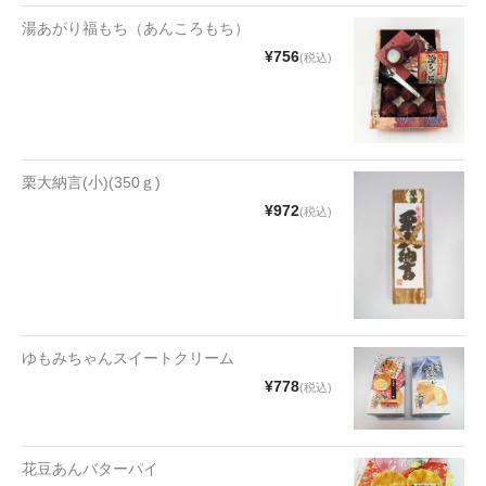
湯あがり福もち（あんころもち）
¥756
(税込)
栗大納言(小)(350ｇ)
¥972
(税込)
ゆもみちゃんスイートクリーム
¥778
(税込)
花豆あんバターパイ