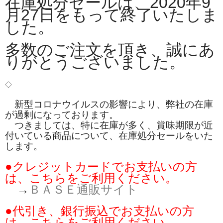
在庫処分セールは、2020年9
お勧め商品
月27日をもって終了いたしま
した。
新商品
MONDE SELECTION
多数のご注文を頂き、誠にあ
りがとうございました。
ご当地シリーズ
◇
草津産熊笹
新型コロナウイルスの影響により、弊社の在庫
その他
が過剰になっております。
つきましては、特に在庫が多く、賞味期限が近
キャラクター
付いている商品について、在庫処分セールをいた
します。
ゆもみちゃん
●クレジットカードでお支払いの方
スイーツ
は、こちらをご利用ください。
→
ＢＡＳＥ通販サイト
文具
●代引き、銀行振込でお支払いの方
雑貨
は、こちらをご利用ください。