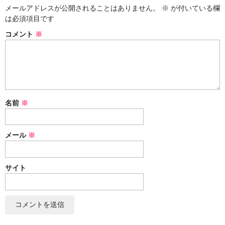
漬物・佃煮
メールアドレスが公開されることはありません。
※
が付いている欄
は必須項目です
野沢菜
コメント
※
椎茸
梅
もろみ漬け
名前
※
その他
麺類
メール
※
その他
サイト
文具・雑貨
日用品・雑貨
衣類