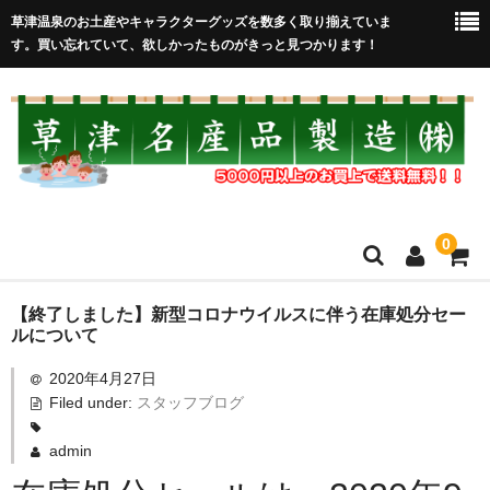
草津温泉のお土産やキャラクターグッズを数多く取り揃えていま
す。買い忘れていて、欲しかったものがきっと見つかります！
0
HOME
【終了しました】新型コロナウイルスに伴う在庫処分セー
ルについて
在庫処分セール
2020年4月27日
Filed under:
スタッフブログ
全取扱商品
売れ筋！
admin