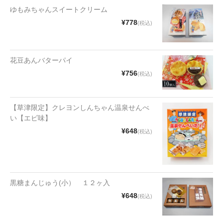
漬物・佃煮
ゆもみちゃんスイートクリーム
¥778
野沢菜
(税込)
椎茸
花豆あんバターパイ
梅
¥756
(税込)
もろみ漬け
その他
【草津限定】クレヨンしんちゃん温泉せんべ
い【エビ味】
麺類
¥648
(税込)
その他
文具・雑貨
黒糖まんじゅう(小） １２ヶ入
日用品・雑貨
¥648
(税込)
衣類