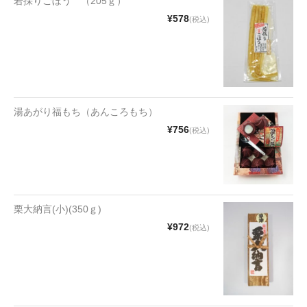
若採りごぼう （205ｇ）
¥578
(税込)
和菓子
まんじゅう
スナック
煎餅
湯あがり福もち（あんころもち）
¥756
(税込)
甘納豆
羊かん
花豆
栗大納言(小)(350ｇ)
もち
¥972
(税込)
その他
その他食品