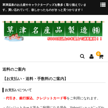
草津温泉のお土産やキャラクターグッズを数多く取り揃えていま
す。買い忘れていて、欲しかったものがきっと見つかります！
0
HOME
送料のご案内
【お支払い・送料・手数料のご案内】
在庫処分セール
全取扱商品
お支払いについて
・
代引き、銀行振込、クレジットカード等
をご利用になれます。
売れ筋！
・クレジットカード等をご利用になる場合、Yahoo!ショッピングか