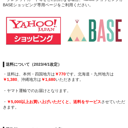
お勧め商品
BASEショッピング専用ページをご利用ください。
新商品
MONDE SELECTION
ご当地シリーズ
草津産熊笹
その他
送料について（2023/4/1改定）
キャラクター
・送料は、本州・四国地方は
￥770
です。北海道・九州地方は
￥1,380
、沖縄地方は
￥1,680
いただきます。
ゆもみちゃん
・ヤマト運輸でのお届けとなります。
スイーツ
・
￥5,000以上お買い上げいただくと、送料をサービス
させていただ
きます。
文具
雑貨