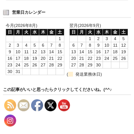
タオルほか
営業日カレンダー
筆記具
今月(2026年8月)
翌月(2026年9月)
民芸品
日
月
火
水
木
金
土
日
月
火
水
木
金
土
1
1
2
3
4
5
会社情報
2
3
4
5
6
7
8
6
7
8
9
10
11
12
9
10
11
12
13
14
15
13
14
15
16
17
18
19
会社理念
16
17
18
19
20
21
22
20
21
22
23
24
25
26
23
24
25
26
27
28
29
27
28
29
30
沿革
30
31
(
発送業務休日)
社長あいさつ
この記事がいいと思ったらクリックしてくださいね。(^^♪
お問合せ
送料のご案内
スタッフブログ
草津Tip店