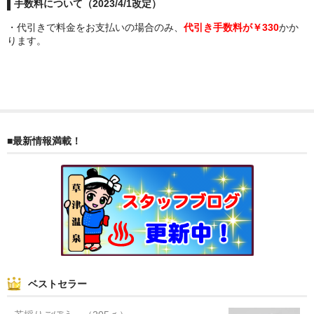
手数料について（2023/4/1改定）
ぐんまちゃん
・代引きで料金をお支払いの場合のみ、
代引き手数料が￥330
かか
ります。
スイーツ
文具
洋菓子
クッキー
■最新情報満載！
サブレ
クランチ
ケーキ
サンド
パイ
ベストセラー
その他