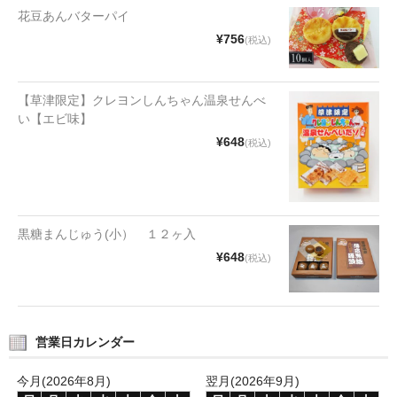
花豆あんバターパイ
タオルほか
¥756
(税込)
筆記具
民芸品
【草津限定】クレヨンしんちゃん温泉せんべ
い【エビ味】
会社情報
¥648
(税込)
会社理念
沿革
黒糖まんじゅう(小） １２ヶ入
社長あいさつ
¥648
(税込)
お問合せ
送料のご案内
営業日カレンダー
スタッフブログ
今月(2026年8月)
翌月(2026年9月)
草津Tip店