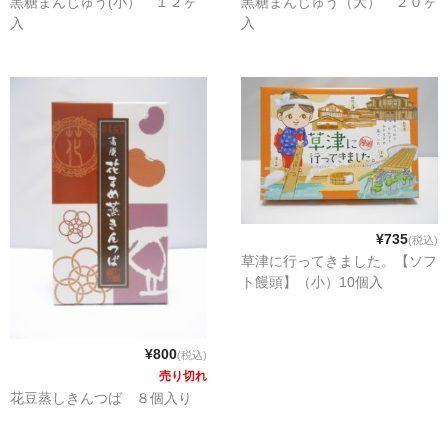
黒糖まんじゅう(小） １２ヶ
黒糖まんじゅう（大） ２０ヶ
ぐんまちゃん
入
入
スイーツ
文具
洋菓子
クッキー
サブレ
¥735
(税込)
草津に行ってきました。【ソフ
クランチ
ト饅頭】（小）10個入
ケーキ
¥800
サンド
(税込)
売り切れ
パイ
花豆蒸しきんつば ８個入り
その他