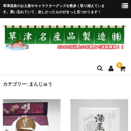
草津温泉のお土産やキャラクターグッズを数多く取り揃えていま
す。買い忘れていて、欲しかったものがきっと見つかります！
0
HOME
カテゴリー:
まんじゅう
在庫処分セール
全取扱商品
売れ筋！