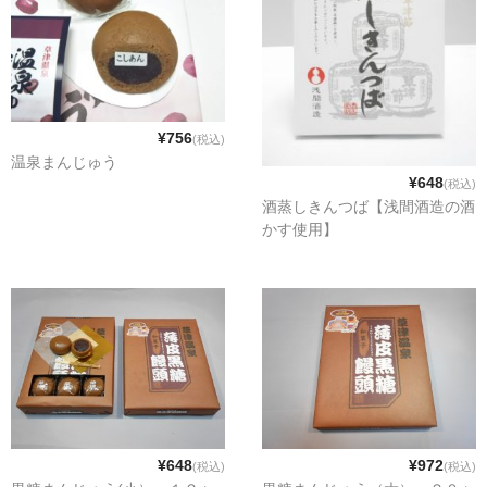
お勧め商品
新商品
MONDE SELECTION
¥756
(税込)
ご当地シリーズ
温泉まんじゅう
¥648
(税込)
草津産熊笹
酒蒸しきんつば【浅間酒造の酒
かす使用】
その他
キャラクター
ゆもみちゃん
スイーツ
文具
雑貨
¥648
¥972
(税込)
(税込)