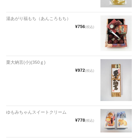
漬物・佃煮
野沢菜
湯あがり福もち（あんころもち）
¥756
椎茸
(税込)
梅
もろみ漬け
栗大納言(小)(350ｇ)
その他
¥972
(税込)
麺類
その他
文具・雑貨
ゆもみちゃんスイートクリーム
日用品・雑貨
¥778
(税込)
衣類