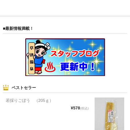
和菓子
まんじゅう
■最新情報満載！
スナック
煎餅
甘納豆
羊かん
花豆
ベストセラー
もち
若採りごぼう （205ｇ）
その他
¥578
(税込)
その他食品