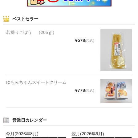
ぐんまちゃん
スイーツ
ベストセラー
文具
若採りごぼう （205ｇ）
¥578
(税込)
洋菓子
クッキー
サブレ
ゆもみちゃんスイートクリーム
クランチ
¥778
(税込)
ケーキ
サンド
営業日カレンダー
パイ
今月(2026年8月)
翌月(2026年9月)
その他