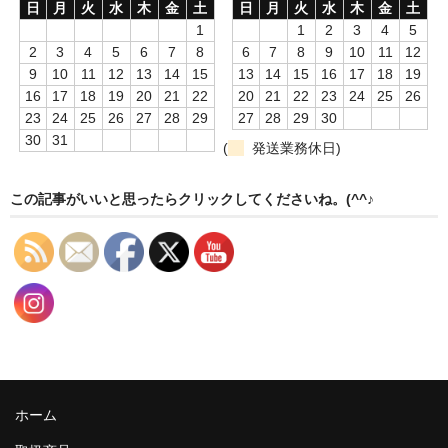
日
月
火
水
木
金
土
日
月
火
水
木
金
土
1
1
2
3
4
5
和菓子
2
3
4
5
6
7
8
6
7
8
9
10
11
12
9
10
11
12
13
14
15
13
14
15
16
17
18
19
まんじゅう
16
17
18
19
20
21
22
20
21
22
23
24
25
26
スナック
23
24
25
26
27
28
29
27
28
29
30
30
31
(
発送業務休日)
煎餅
この記事がいいと思ったらクリックしてくださいね。(^^♪
甘納豆
羊かん
花豆
もち
その他
その他食品
ホーム