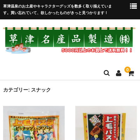
草津温泉のお土産やキャラクターグッズを数多く取り揃えていま
す。買い忘れていて、欲しかったものがきっと見つかります！
0
HOME
カテゴリー:
スナック
在庫処分セール
全取扱商品
売れ筋！