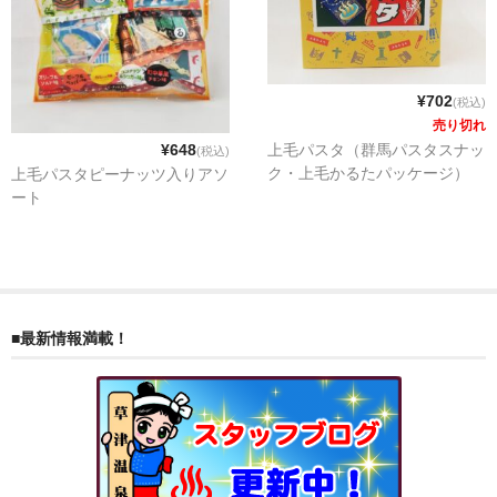
お勧め商品
新商品
MONDE SELECTION
¥702
(税込)
売り切れ
ご当地シリーズ
上毛パスタ（群馬パスタスナッ
¥648
(税込)
ク・上毛かるたパッケージ）
上毛パスタピーナッツ入りアソ
草津産熊笹
ート
その他
キャラクター
ゆもみちゃん
■最新情報満載！
スイーツ
文具
雑貨