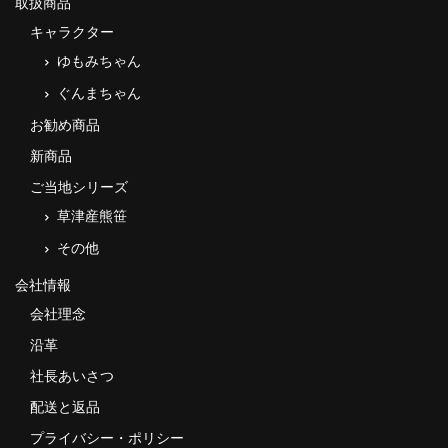
取扱商品
漬物・佃煮
キャラクター
野沢菜
ゆもみちゃん
椎茸
ぐんまちゃん
お勧め商品
梅
新商品
もろみ漬け
ご当地シリーズ
その他
草津産熊笹
その他
麺類
会社情報
その他
会社理念
文具・雑貨
沿革
社長あいさつ
日用品・雑貨
配送と返品
衣類
プライバシー・ポリシー