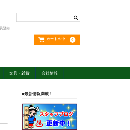
員登録
カートの中
0
文具・雑貨
会社情報
■最新情報満載！