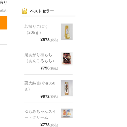
庫有り
ベストセラー
(税込)
若採りごぼう
（205ｇ）
¥578
(税込)
湯あがり福もち
（あんころもち）
¥756
(税込)
栗大納言(小)(350
ｇ)
¥972
(税込)
ゆもみちゃんスイ
ートクリーム
¥778
(税込)