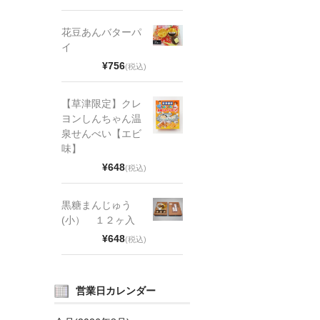
花豆あんバターパ
イ
¥756
(税込)
【草津限定】クレ
ヨンしんちゃん温
泉せんべい【エビ
味】
¥648
(税込)
黒糖まんじゅう
(小） １２ヶ入
¥648
(税込)
営業日カレンダー