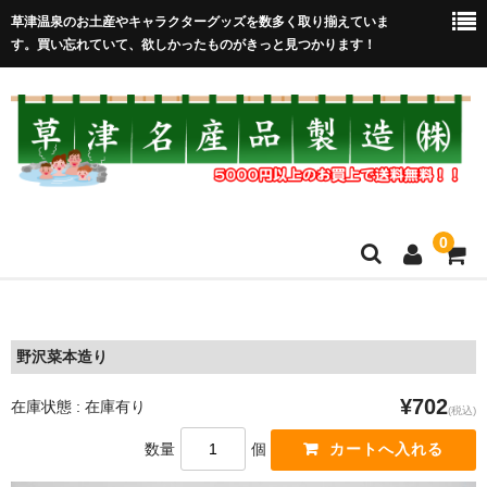
草津温泉のお土産やキャラクターグッズを数多く取り揃えていま
す。買い忘れていて、欲しかったものがきっと見つかります！
0
HOME
在庫処分セール
野沢菜本造り
全取扱商品
¥702
在庫状態 : 在庫有り
(税込)
売れ筋！
数量
個