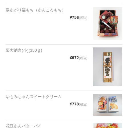
漬物・佃煮
湯あがり福もち（あんころもち）
野沢菜
¥756
(税込)
椎茸
梅
もろみ漬け
栗大納言(小)(350ｇ)
¥972
(税込)
その他
麺類
その他
ゆもみちゃんスイートクリーム
文具・雑貨
¥778
(税込)
日用品・雑貨
衣類
花豆あんバターパイ