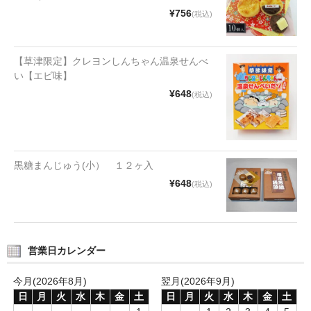
タオルほか
¥756
(税込)
筆記具
【草津限定】クレヨンしんちゃん温泉せんべ
民芸品
い【エビ味】
¥648
(税込)
会社情報
会社理念
沿革
黒糖まんじゅう(小） １２ヶ入
¥648
(税込)
社長あいさつ
お問合せ
送料のご案内
営業日カレンダー
スタッフブログ
今月(2026年8月)
翌月(2026年9月)
日
月
火
水
木
金
土
日
月
火
水
木
金
土
草津Tip店