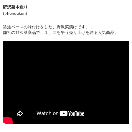
ぐんまちゃん
野沢菜本造り
(t-hondukuri)
スイーツ
醤油ベースの味付けをした、野沢菜漬けです。
文具
弊社の野沢菜商品で、１、２を争う売り上げを誇る人気商品。
洋菓子
クッキー
サブレ
クランチ
ケーキ
サンド
パイ
その他