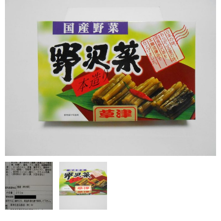
お勧め商品
新商品
MONDE SELECTION
ご当地シリーズ
草津産熊笹
その他
キャラクター
ゆもみちゃん
スイーツ
文具
雑貨