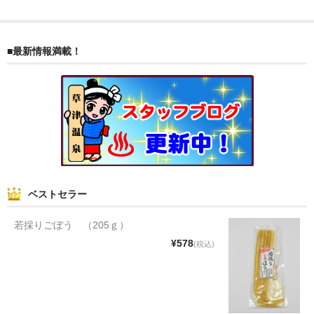
和菓子
■最新情報満載！
まんじゅう
スナック
煎餅
甘納豆
羊かん
ベストセラー
花豆
若採りごぼう （205ｇ）
もち
¥578
(税込)
その他
その他食品