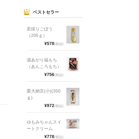
ベストセラー
若採りごぼう
（205ｇ）
¥578
(税込)
湯あがり福もち
（あんころもち）
¥756
(税込)
栗大納言(小)(350
ｇ)
¥972
(税込)
ゆもみちゃんスイ
ートクリーム
¥778
(税込)