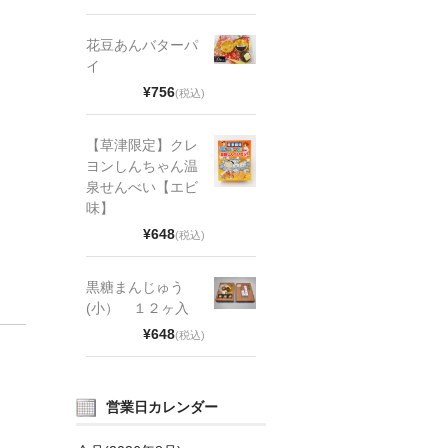
花豆あんバターパ
イ
¥756
(税込)
【草津限定】クレ
ヨンしんちゃん温
泉せんべい【エビ
味】
¥648
(税込)
黒糖まんじゅう
(小） １２ヶ入
¥648
(税込)
営業日カレンダー