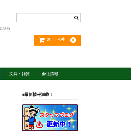
員登録
カートの中
0
文具・雑貨
会社情報
■最新情報満載！