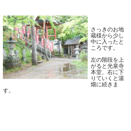
ぐんまちゃん
スイーツ
さっきのお地
文具
蔵様から少し
中に入ったと
洋菓子
ころです。
クッキー
左の階段を上
がると光泉寺
サブレ
本堂、右に下
りていくと湯
クランチ
畑に続きま
す。
ケーキ
サンド
パイ
その他