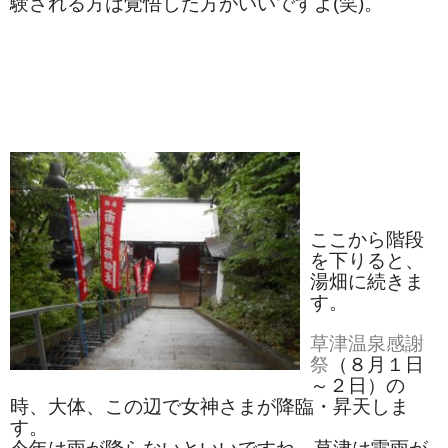
験される方は覚悟した方がいいですよ(笑)。
漬物・佃煮
野沢菜
椎茸
梅
もろみ漬け
その他
ここから階段
麺類
を下りると、
湯畑に続きま
その他
す。
文具・雑貨
草津温泉感謝
祭
（８月１日
日用品・雑貨
～２日）の
時、大体、この辺で女神さまが降臨・昇天しま
衣類
す。