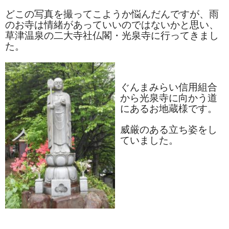
お勧め商品
どこの写真を撮ってこようか悩んだんですが、雨
のお寺は情緒があっていいのではないかと思い、
新商品
草津温泉の二大寺社仏閣・光泉寺に行ってきまし
た。
MONDE SELECTION
ご当地シリーズ
ぐんまみらい信用組合
草津産熊笹
から光泉寺に向かう道
にあるお地蔵様です。
その他
威厳のある立ち姿をし
キャラクター
ていました。
ゆもみちゃん
スイーツ
文具
雑貨