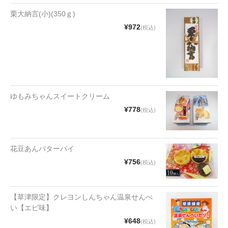
栗大納言(小)(350ｇ)
¥972
(税込)
ゆもみちゃんスイートクリーム
¥778
(税込)
花豆あんバターパイ
¥756
(税込)
【草津限定】クレヨンしんちゃん温泉せんべ
い【エビ味】
¥648
(税込)