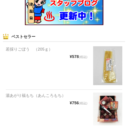
ベストセラー
若採りごぼう （205ｇ）
¥578
(税込)
湯あがり福もち（あんころもち）
¥756
(税込)