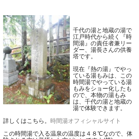
和菓子
まんじゅう
千代の湯と地蔵の湯で
江戸時代から続く『時
スナック
間湯』の責任者兼リー
ダー、湯長さんの供養
煎餅
塔です。
甘納豆
現在『熱の湯』でやっ
ている湯もみは、この
羊かん
時間湯でやっている湯
もみをショー化したも
花豆
ので、本物の湯もみ
は、千代の湯と地蔵の
もち
湯で体験できます。
その他
詳しくはこちら。
時間湯オフィシャルサイト
その他食品
この時間湯で入る温泉の温度は４８℃なので、体