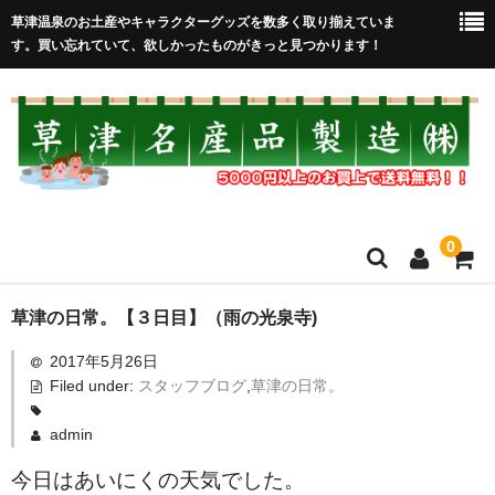
草津温泉のお土産やキャラクターグッズを数多く取り揃えていま
す。買い忘れていて、欲しかったものがきっと見つかります！
0
HOME
草津の日常。【３日目】（雨の光泉寺)
2017年5月26日
在庫処分セール
Filed under:
スタッフブログ
,
草津の日常。
全取扱商品
admin
売れ筋！
今日はあいにくの天気でした。