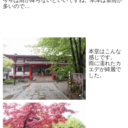
今年は雨が降らないといいですね。草津は雷雨が
タオルほか
多いので…
筆記具
民芸品
会社情報
本堂はこんな
会社理念
感じです。
雨に濡れたカ
沿革
エデが綺麗で
した。
社長あいさつ
お問合せ
送料のご案内
スタッフブログ
草津Tip店