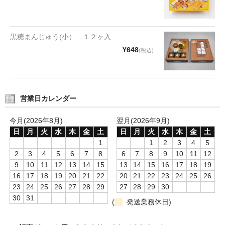
黒糖まんじゅう(小） １２ヶ入
¥648
(税込)
営業日カレンダー
今月(2026年8月)
翌月(2026年9月)
日
月
火
水
木
金
土
日
月
火
水
木
金
土
1
1
2
3
4
5
2
3
4
5
6
7
8
6
7
8
9
10
11
12
9
10
11
12
13
14
15
13
14
15
16
17
18
19
16
17
18
19
20
21
22
20
21
22
23
24
25
26
23
24
25
26
27
28
29
27
28
29
30
30
31
(
発送業務休日)