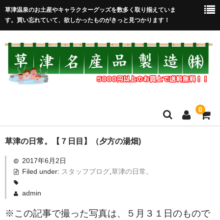
草津温泉のお土産やキャラクターグッズを数多く取り揃えていま
す。買い忘れていて、欲しかったものがきっと見つかります！
0
HOME
草津の日常。【７日目】（夕方の湯畑)
2017年6月2日
在庫処分セール
Filed under:
スタッフブログ
,
草津の日常。
全取扱商品
admin
売れ筋！
※この記事で撮った写真は、５月３１日のもので