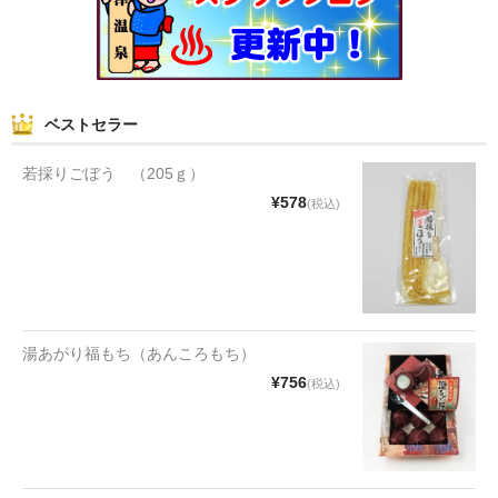
ベストセラー
若採りごぼう （205ｇ）
¥578
(税込)
湯あがり福もち（あんころもち）
¥756
(税込)