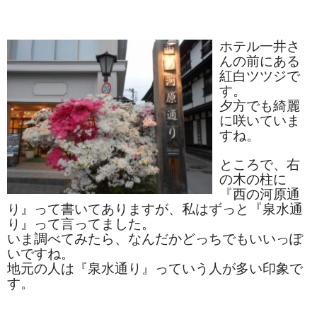
和菓子
ホテル一井さ
まんじゅう
んの前にある
紅白ツツジで
スナック
す。
夕方でも綺麗
煎餅
に咲いていま
すね。
甘納豆
ところで、右
羊かん
の木の柱に
『西の河原通
花豆
り』って書いてありますが、私はずっと『泉水通
り』って言ってました。
もち
いま調べてみたら、なんだかどっちでもいいっぽ
いですね。
その他
地元の人は『泉水通り』っていう人が多い印象で
す。
その他食品