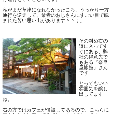
タオルほか
私がまだ草津になれなかったころ、うっかり一方
通行を逆走して、業者のおじさんにすごい目で睨
筆記具
まれた苦い思い出があります＾＾；。
民芸品
会社情報
その斜め右の
道に入ってす
会社理念
ぐにある、弊
社の得意先で
沿革
もある『奈良
屋旅館』さん
社長あいさつ
です。
お問合せ
とってもいい
雰囲気を醸し
送料のご案内
出してます
ね。
スタッフブログ
右の方ではカフェが併設してあるので、こちらに
草津Tip店