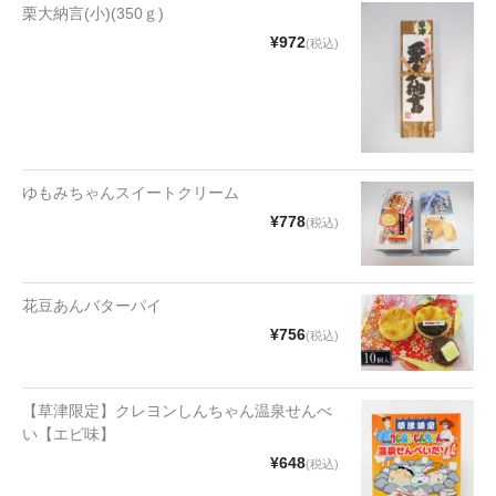
栗大納言(小)(350ｇ)
¥972
(税込)
ゆもみちゃんスイートクリーム
¥778
(税込)
花豆あんバターパイ
¥756
(税込)
【草津限定】クレヨンしんちゃん温泉せんべ
い【エビ味】
¥648
(税込)