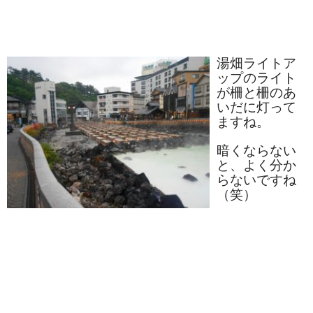
ぐんまちゃん
スイーツ
湯畑ライトア
文具
ップのライト
が柵と柵のあ
洋菓子
いだに灯って
ますね。
クッキー
暗くならない
サブレ
と、よく分か
らないですね
クランチ
（笑）
ケーキ
サンド
パイ
その他