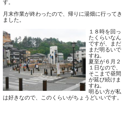
す。
お勧め商品
月末作業が終わったので、帰りに湯畑に行ってき
新商品
ました。
MONDE SELECTION
１８時を回っ
たくらいなん
ご当地シリーズ
ですが、まだ
まだ明るいで
草津産熊笹
すね。
夏至が６月２
その他
１日なので、
そこまで昼間
キャラクター
が延び続けま
すね。
ゆもみちゃん
明るい方が私
は好きなので、このくらいがちょうどいいです。
スイーツ
文具
雑貨