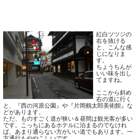
漬物・佃煮
野沢菜
椎茸
紅白ツツジの
右を抜ける
梅
と、こんな感
じになりま
もろみ漬け
す。
ちょうちんが
その他
いい味を出し
てますね。
麺類
ここから斜め
その他
右の道に行く
と、『西の河原公園』や『片岡鶴太郎美術館』な
文具・雑貨
どがあります。
ただ、ものすごく道が狭い＆昼間は観光客が多い
日用品・雑貨
です。こっちにあるホテルに泊まるのでなけれ
ば、あまり通らない方がいい道でもあります。一
衣類
方通行もややこしいです。