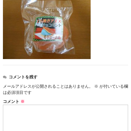
お勧め商品
新商品
MONDE SELECTION
ご当地シリーズ
草津産熊笹
その他
キャラクター
コメントを残す
メールアドレスが公開されることはありません。
※
が付いている欄
ゆもみちゃん
は必須項目です
スイーツ
コメント
※
文具
雑貨