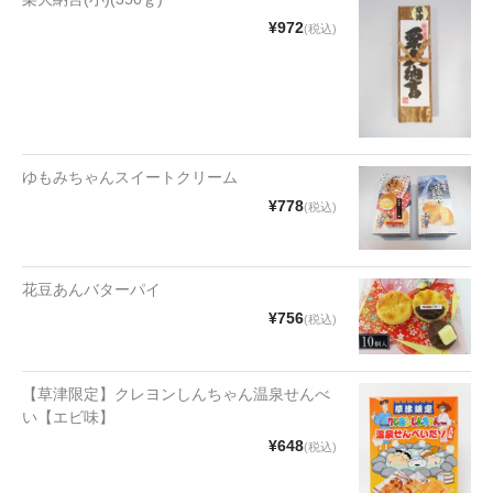
漬物・佃煮
¥972
(税込)
野沢菜
椎茸
梅
ゆもみちゃんスイートクリーム
もろみ漬け
¥778
(税込)
その他
麺類
花豆あんバターパイ
¥756
(税込)
その他
文具・雑貨
【草津限定】クレヨンしんちゃん温泉せんべ
い【エビ味】
日用品・雑貨
¥648
(税込)
衣類