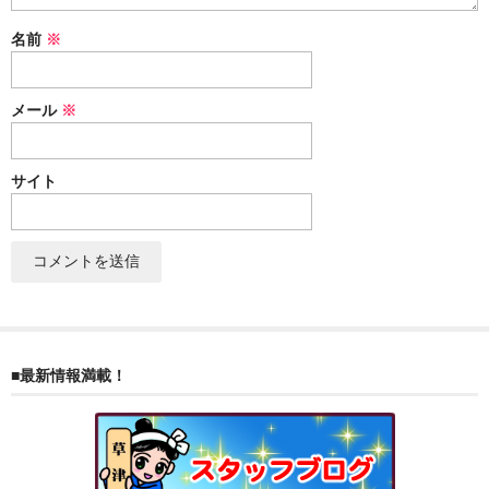
ぐんまちゃん
名前
※
スイーツ
メール
※
文具
洋菓子
サイト
クッキー
サブレ
クランチ
ケーキ
■最新情報満載！
サンド
パイ
その他