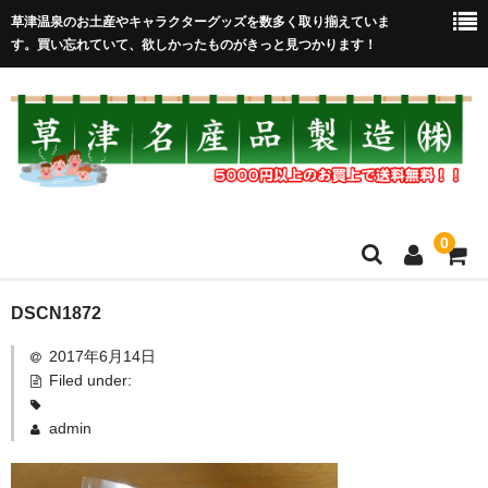
草津温泉のお土産やキャラクターグッズを数多く取り揃えていま
す。買い忘れていて、欲しかったものがきっと見つかります！
0
HOME
DSCN1872
2017年6月14日
在庫処分セール
Filed under:
全取扱商品
admin
売れ筋！