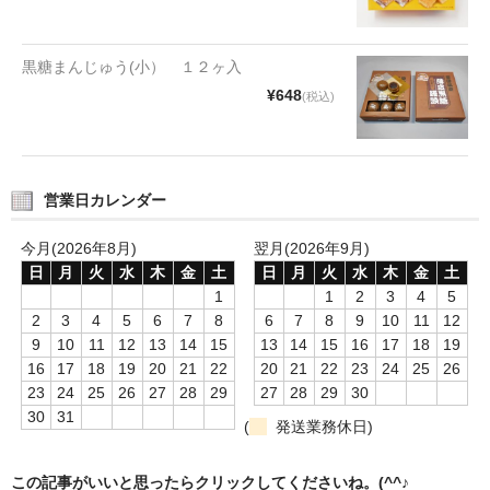
タオルほか
筆記具
黒糖まんじゅう(小） １２ヶ入
¥648
(税込)
民芸品
会社情報
営業日カレンダー
会社理念
今月(2026年8月)
翌月(2026年9月)
沿革
日
月
火
水
木
金
土
日
月
火
水
木
金
土
社長あいさつ
1
1
2
3
4
5
2
3
4
5
6
7
8
6
7
8
9
10
11
12
お問合せ
9
10
11
12
13
14
15
13
14
15
16
17
18
19
16
17
18
19
20
21
22
20
21
22
23
24
25
26
送料のご案内
23
24
25
26
27
28
29
27
28
29
30
30
31
(
発送業務休日)
スタッフブログ
草津Tip店
この記事がいいと思ったらクリックしてくださいね。(^^♪