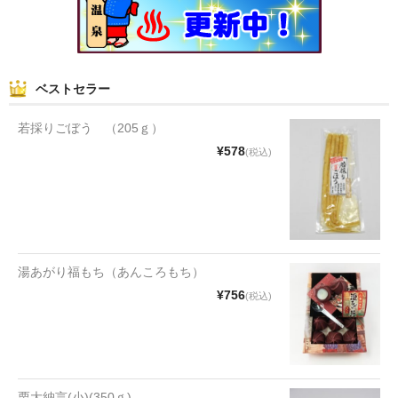
和菓子
まんじゅう
ベストセラー
スナック
若採りごぼう （205ｇ）
煎餅
¥578
(税込)
甘納豆
羊かん
花豆
湯あがり福もち（あんころもち）
もち
¥756
(税込)
その他
その他食品
栗大納言(小)(350ｇ)