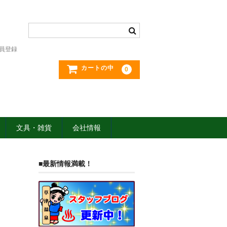
員登録
カートの中
0
文具・雑貨
会社情報
■最新情報満載！