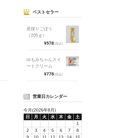
ベストセラー
若採りごぼう
（205ｇ）
¥578
(税込)
ゆもみちゃんスイ
ートクリーム
¥778
(税込)
営業日カレンダー
今月(2026年8月)
日
月
火
水
木
金
土
1
2
3
4
5
6
7
8
9
10
11
12
13
14
15