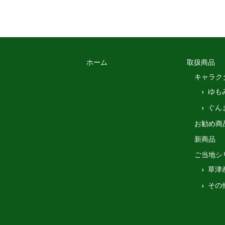
ホーム
取扱商品
キャラク
ゆも
ぐん
お勧め商
新商品
ご当地シ
草津
その