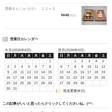
黒糖まんじゅう(小） １２ヶ入
¥648
(税込)
営業日カレンダー
今月(2026年8月)
翌月(2026年9月)
日
月
火
水
木
金
土
日
月
火
水
木
金
土
1
1
2
3
4
5
2
3
4
5
6
7
8
6
7
8
9
10
11
12
9
10
11
12
13
14
15
13
14
15
16
17
18
19
16
17
18
19
20
21
22
20
21
22
23
24
25
26
23
24
25
26
27
28
29
27
28
29
30
30
31
(
発送業務休日)
この記事がいいと思ったらクリックしてくださいね。(^^♪