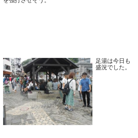
を強打させそう。
漬物・佃煮
野沢菜
椎茸
梅
もろみ漬け
足湯は今日も
その他
盛況でした。
麺類
その他
文具・雑貨
日用品・雑貨
衣類