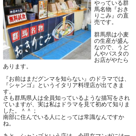
やっている群
馬名物『おき
りこみ』の直
売です。
群馬県は小麦
の生産が盛ん
なので、うど
んやパスタの
お店がやたら
あります。
『お前はまだグンマを知らない』のドラマでは、
『シャンゴ』というイタリア料理店が出てきま
す。
さも群馬県人は全員知っているような描写をされ
ていますが、実は私はドラマを見て初めて知りま
した。＾＾；
南部に住んでいる人にとっては常識なんですか
ね。
あと、シャンゴという店は、今現在マンガには一