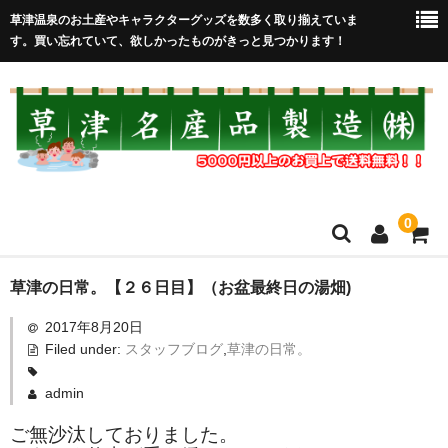
草津温泉のお土産やキャラクターグッズを数多く取り揃えていま
す。買い忘れていて、欲しかったものがきっと見つかります！
0
HOME
草津の日常。【２６日目】（お盆最終日の湯畑)
2017年8月20日
在庫処分セール
Filed under:
スタッフブログ
,
草津の日常。
全取扱商品
admin
売れ筋！
ご無沙汰しておりました。