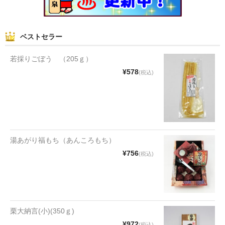
ベストセラー
若採りごぼう （205ｇ）
¥578
(税込)
湯あがり福もち（あんころもち）
¥756
(税込)
栗大納言(小)(350ｇ)
¥972
(税込)