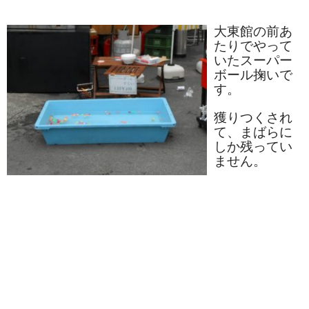
タオルほか
大東館の前あ
筆記具
たりでやって
いたスーパー
民芸品
ボール掬いで
す。
会社情報
獲りつくされ
会社理念
て、まばらに
しか残ってい
沿革
ません。
社長あいさつ
お問合せ
送料のご案内
スタッフブログ
草津Tip店