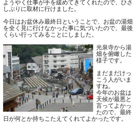
ようやく仕事が手を緩めてきてくれたので、ひさ
お勧め商品
しぶりに取材に行けました。
新商品
今日はお盆休み最終日ということで、お盆の湯畑
を全く見に行けなかった事に気づいたので、最後
MONDE SELECTION
くらい行ってみることにしました。
ご当地シリーズ
光泉寺から湯
畑を俯瞰した
草津産熊笹
様子です。
その他
まだまだけっ
こう人がいま
キャラクター
すね。
今年のお盆は
ゆもみちゃん
天候が最悪と
言ってよかっ
スイーツ
たので、最終
日が何とか持ちこたえてくれてよかったです。
文具
雑貨