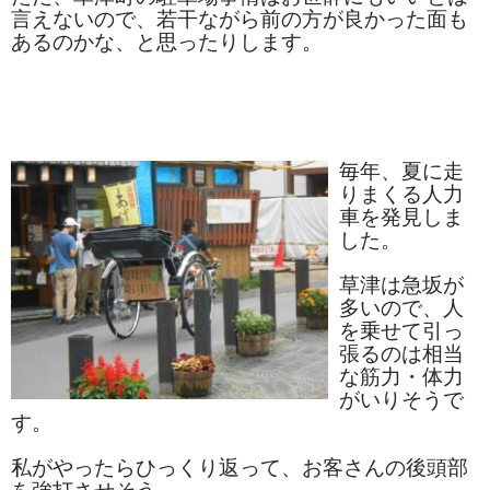
言えないので、若干ながら前の方が良かった面も
和菓子
あるのかな、と思ったりします。
まんじゅう
スナック
毎年、夏に走
煎餅
りまくる人力
車を発見しま
甘納豆
した。
羊かん
草津は急坂が
多いので、人
花豆
を乗せて引っ
張るのは相当
もち
な筋力・体力
がいりそうで
その他
す。
その他食品
私がやったらひっくり返って、お客さんの後頭部