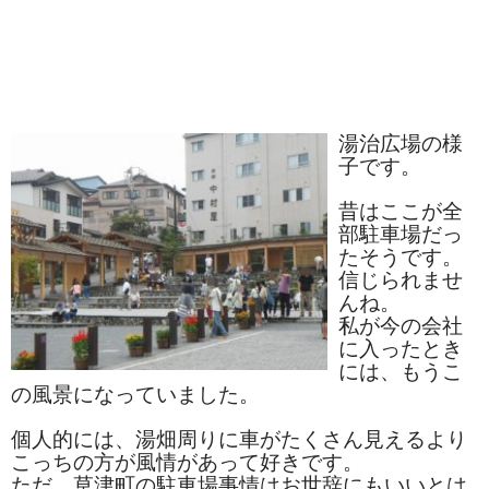
ぐんまちゃん
スイーツ
文具
湯治広場の様
洋菓子
子です。
クッキー
昔はここが全
部駐車場だっ
サブレ
たそうです。
信じられませ
クランチ
んね。
私が今の会社
ケーキ
に入ったとき
には、もうこ
サンド
の風景になっていました。
パイ
個人的には、湯畑周りに車がたくさん見えるより
こっちの方が風情があって好きです。
その他
ただ、草津町の駐車場事情はお世辞にもいいとは