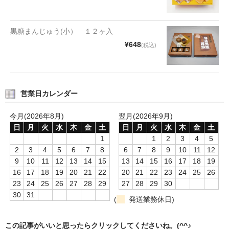
タオルほか
筆記具
黒糖まんじゅう(小） １２ヶ入
¥648
(税込)
民芸品
会社情報
営業日カレンダー
会社理念
今月(2026年8月)
翌月(2026年9月)
沿革
日
月
火
水
木
金
土
日
月
火
水
木
金
土
社長あいさつ
1
1
2
3
4
5
2
3
4
5
6
7
8
6
7
8
9
10
11
12
お問合せ
9
10
11
12
13
14
15
13
14
15
16
17
18
19
16
17
18
19
20
21
22
20
21
22
23
24
25
26
送料のご案内
23
24
25
26
27
28
29
27
28
29
30
30
31
(
発送業務休日)
スタッフブログ
草津Tip店
この記事がいいと思ったらクリックしてくださいね。(^^♪