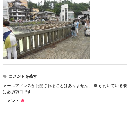
お勧め商品
新商品
MONDE SELECTION
ご当地シリーズ
草津産熊笹
その他
キャラクター
コメントを残す
メールアドレスが公開されることはありません。
※
が付いている欄
ゆもみちゃん
は必須項目です
スイーツ
コメント
※
文具
雑貨