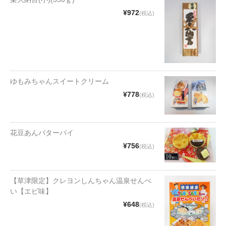
漬物・佃煮
¥972
(税込)
野沢菜
椎茸
梅
ゆもみちゃんスイートクリーム
もろみ漬け
¥778
(税込)
その他
麺類
花豆あんバターパイ
¥756
(税込)
その他
文具・雑貨
【草津限定】クレヨンしんちゃん温泉せんべ
い【エビ味】
日用品・雑貨
¥648
(税込)
衣類