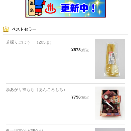
和菓子
まんじゅう
ベストセラー
スナック
若採りごぼう （205ｇ）
煎餅
¥578
(税込)
甘納豆
羊かん
花豆
湯あがり福もち（あんころもち）
もち
¥756
(税込)
その他
その他食品
栗大納言(小)(350ｇ)