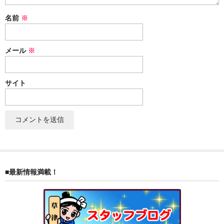
ぐんまちゃん
名前
※
スイーツ
メール
※
文具
洋菓子
サイト
クッキー
サブレ
クランチ
ケーキ
■最新情報満載！
サンド
パイ
その他