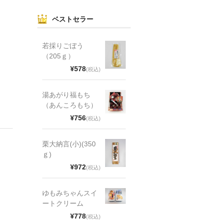
ベストセラー
若採りごぼう
（205ｇ）
¥578
(税込)
湯あがり福もち
（あんころもち）
¥756
(税込)
栗大納言(小)(350
ｇ)
¥972
(税込)
ゆもみちゃんスイ
ートクリーム
¥778
(税込)