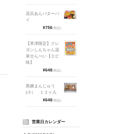
花豆あんバターパ
イ
¥756
(税込)
【草津限定】クレ
ヨンしんちゃん温
泉せんべい【エビ
味】
¥648
(税込)
黒糖まんじゅう
(小） １２ヶ入
¥648
(税込)
営業日カレンダー