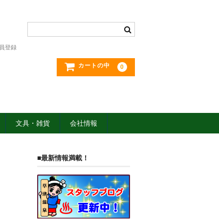
員登録
カートの中
0
文具・雑貨
会社情報
■最新情報満載！