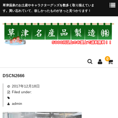
草津温泉のお土産やキャラクターグッズを数多く取り揃えていま
す。買い忘れていて、欲しかったものがきっと見つかります！
0
HOME
DSCN2666
2017年12月18日
在庫処分セール
Filed under:
全取扱商品
admin
売れ筋！