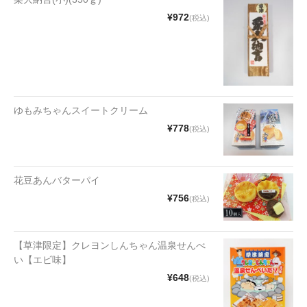
漬物・佃煮
¥972
(税込)
野沢菜
椎茸
梅
ゆもみちゃんスイートクリーム
もろみ漬け
¥778
(税込)
その他
麺類
花豆あんバターパイ
¥756
(税込)
その他
文具・雑貨
【草津限定】クレヨンしんちゃん温泉せんべ
い【エビ味】
日用品・雑貨
¥648
(税込)
衣類