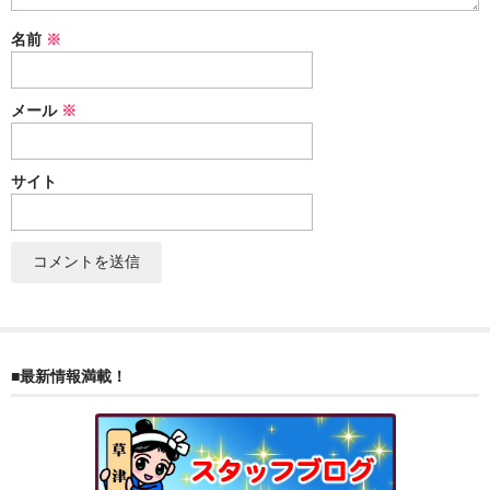
ぐんまちゃん
名前
※
スイーツ
メール
※
文具
洋菓子
サイト
クッキー
サブレ
クランチ
ケーキ
■最新情報満載！
サンド
パイ
その他