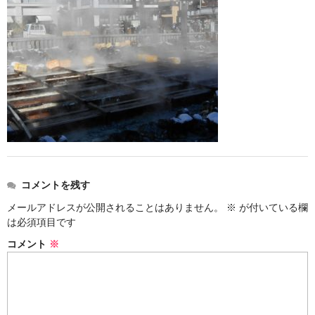
お勧め商品
新商品
MONDE SELECTION
ご当地シリーズ
草津産熊笹
その他
キャラクター
コメントを残す
メールアドレスが公開されることはありません。
※
が付いている欄
ゆもみちゃん
は必須項目です
スイーツ
コメント
※
文具
雑貨