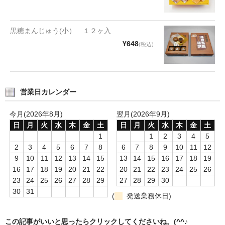
タオルほか
筆記具
黒糖まんじゅう(小） １２ヶ入
¥648
(税込)
民芸品
会社情報
営業日カレンダー
会社理念
今月(2026年8月)
翌月(2026年9月)
沿革
日
月
火
水
木
金
土
日
月
火
水
木
金
土
社長あいさつ
1
1
2
3
4
5
2
3
4
5
6
7
8
6
7
8
9
10
11
12
お問合せ
9
10
11
12
13
14
15
13
14
15
16
17
18
19
16
17
18
19
20
21
22
20
21
22
23
24
25
26
送料のご案内
23
24
25
26
27
28
29
27
28
29
30
30
31
(
発送業務休日)
スタッフブログ
草津Tip店
この記事がいいと思ったらクリックしてくださいね。(^^♪