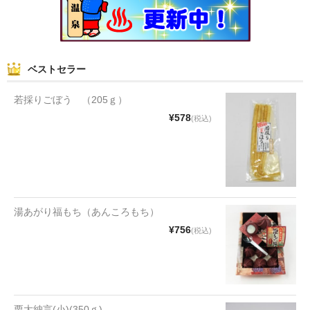
和菓子
まんじゅう
ベストセラー
スナック
若採りごぼう （205ｇ）
煎餅
¥578
(税込)
甘納豆
羊かん
花豆
湯あがり福もち（あんころもち）
もち
¥756
(税込)
その他
その他食品
栗大納言(小)(350ｇ)