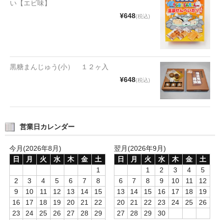
い【エビ味】
タオルほか
¥648
(税込)
筆記具
民芸品
黒糖まんじゅう(小） １２ヶ入
会社情報
¥648
(税込)
会社理念
沿革
営業日カレンダー
社長あいさつ
今月(2026年8月)
翌月(2026年9月)
お問合せ
日
月
火
水
木
金
土
日
月
火
水
木
金
土
1
1
2
3
4
5
送料のご案内
2
3
4
5
6
7
8
6
7
8
9
10
11
12
9
10
11
12
13
14
15
13
14
15
16
17
18
19
スタッフブログ
16
17
18
19
20
21
22
20
21
22
23
24
25
26
23
24
25
26
27
28
29
27
28
29
30
草津Tip店