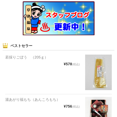
和菓子
まんじゅう
スナック
煎餅
ベストセラー
甘納豆
若採りごぼう （205ｇ）
羊かん
¥578
(税込)
花豆
もち
その他
湯あがり福もち（あんころもち）
¥756
(税込)
その他食品