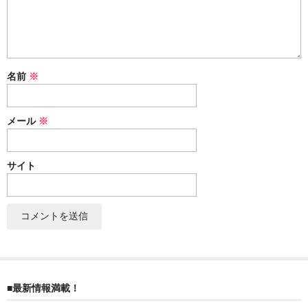
ぐんまちゃん
スイーツ
文具
名前
※
洋菓子
メール
※
クッキー
サブレ
サイト
クランチ
ケーキ
サンド
パイ
■最新情報満載！
その他