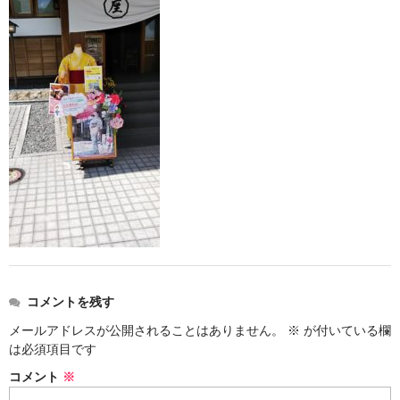
お勧め商品
新商品
MONDE SELECTION
ご当地シリーズ
草津産熊笹
その他
キャラクター
ゆもみちゃん
コメントを残す
スイーツ
メールアドレスが公開されることはありません。
※
が付いている欄
文具
は必須項目です
コメント
※
雑貨