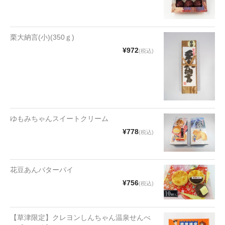
漬物・佃煮
野沢菜
栗大納言(小)(350ｇ)
椎茸
¥972
(税込)
梅
もろみ漬け
その他
ゆもみちゃんスイートクリーム
麺類
¥778
(税込)
その他
花豆あんバターパイ
文具・雑貨
¥756
(税込)
日用品・雑貨
衣類
【草津限定】クレヨンしんちゃん温泉せんべ