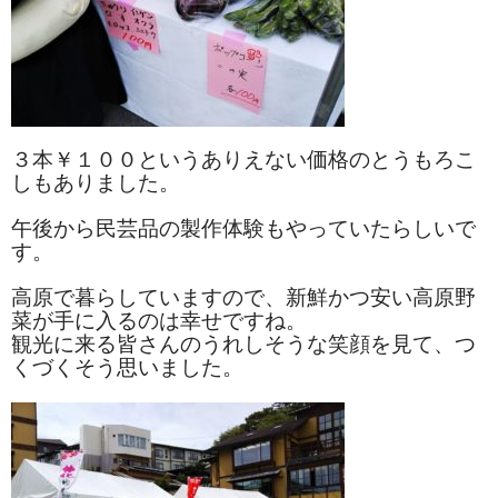
タオルほか
筆記具
民芸品
３本￥１００というありえない価格のとうもろこ
会社情報
しもありました。
会社理念
午後から民芸品の製作体験もやっていたらしいで
す。
沿革
高原で暮らしていますので、新鮮かつ安い高原野
社長あいさつ
菜が手に入るのは幸せですね。
観光に来る皆さんのうれしそうな笑顔を見て、つ
お問合せ
くづくそう思いました。
送料のご案内
スタッフブログ
草津Tip店