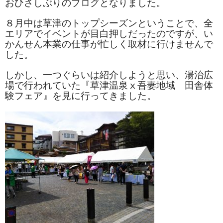
おひさしぶりのブログとなりました。
お勧め商品
８月中は草津のトップシーズンということで、全
新商品
エリアでイベントが目白押しだったのですが、い
かんせん本業の仕事が忙しく取材に行けませんで
MONDE SELECTION
した。
ご当地シリーズ
しかし、一つぐらいは紹介しようと思い、湯治広
場で行われていた『草津温泉ⅹ吾妻地域 田舎体
草津産熊笹
験フェア』を見に行ってきました。
その他
キャラクター
ゆもみちゃん
スイーツ
文具
雑貨