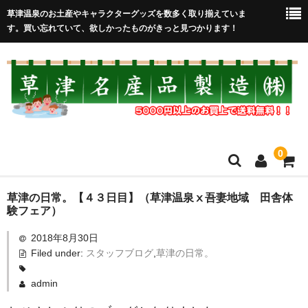
草津温泉のお土産やキャラクターグッズを数多く取り揃えていま
す。買い忘れていて、欲しかったものがきっと見つかります！
0
HOME
草津の日常。【４３日目】（草津温泉ⅹ吾妻地域 田舎体
験フェア）
在庫処分セール
2018年8月30日
Filed under:
スタッフブログ
,
草津の日常。
全取扱商品
売れ筋！
admin