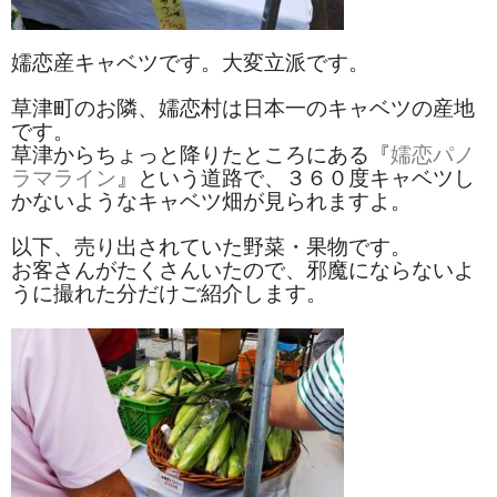
和菓子
嬬恋産キャベツです。大変立派です。
まんじゅう
草津町のお隣、嬬恋村は日本一のキャベツの産地
です。
スナック
草津からちょっと降りたところにある『
嬬恋パノ
ラマライン
』という道路で、３６０度キャベツし
煎餅
かないようなキャベツ畑が見られますよ。
甘納豆
以下、売り出されていた野菜・果物です。
お客さんがたくさんいたので、邪魔にならないよ
羊かん
うに撮れた分だけご紹介します。
花豆
もち
その他
その他食品