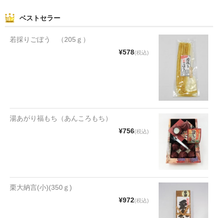
ベストセラー
若採りごぼう （205ｇ）
¥578
(税込)
湯あがり福もち（あんころもち）
¥756
(税込)
栗大納言(小)(350ｇ)
¥972
(税込)