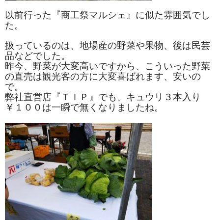
ぐんまちゃん
以前行った『商工祭マルシェ』に似た雰囲気でし
た。
スイーツ
扱っているのは、地場産の野菜や果物、後は民芸
文具
品などでした。
昨今、野菜が大変高いですから、こういった野菜
洋菓子
の直売は観光客の方に大変喜ばれます、安いの
で。
クッキー
弊社直営店『ＴＩＰ』でも、キュウリ３本入り
￥１００は一瞬で無くなりましたね。
サブレ
クランチ
ケーキ
サンド
パイ
その他