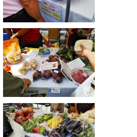
漬物・佃煮
野沢菜
椎茸
梅
もろみ漬け
その他
麺類
その他
文具・雑貨
日用品・雑貨
衣類