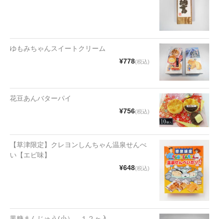
ゆもみちゃんスイートクリーム
¥778
(税込)
花豆あんバターパイ
¥756
(税込)
【草津限定】クレヨンしんちゃん温泉せんべ
い【エビ味】
¥648
(税込)
黒糖まんじゅう(小） １２ヶ入