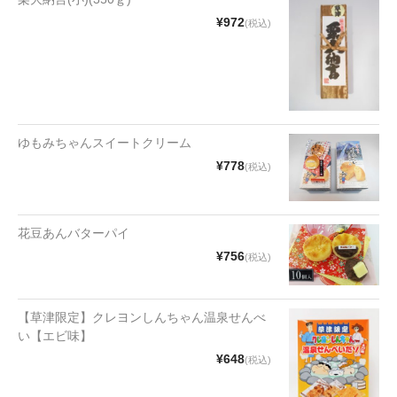
漬物・佃煮
¥972
(税込)
野沢菜
椎茸
梅
ゆもみちゃんスイートクリーム
もろみ漬け
¥778
(税込)
その他
麺類
花豆あんバターパイ
¥756
(税込)
その他
文具・雑貨
【草津限定】クレヨンしんちゃん温泉せんべ
い【エビ味】
日用品・雑貨
¥648
(税込)
衣類