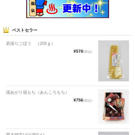
和菓子
まんじゅう
ベストセラー
スナック
若採りごぼう （205ｇ）
煎餅
¥578
(税込)
甘納豆
羊かん
花豆
湯あがり福もち（あんころもち）
もち
¥756
(税込)
その他
その他食品
栗大納言(小)(350ｇ)