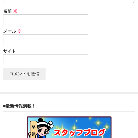
ぐんまちゃん
名前
※
スイーツ
メール
※
文具
洋菓子
サイト
クッキー
サブレ
クランチ
ケーキ
■最新情報満載！
サンド
パイ
その他