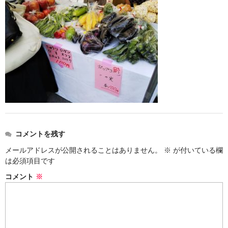
お勧め商品
新商品
MONDE SELECTION
ご当地シリーズ
草津産熊笹
その他
キャラクター
コメントを残す
メールアドレスが公開されることはありません。
※
が付いている欄
ゆもみちゃん
は必須項目です
スイーツ
コメント
※
文具
雑貨