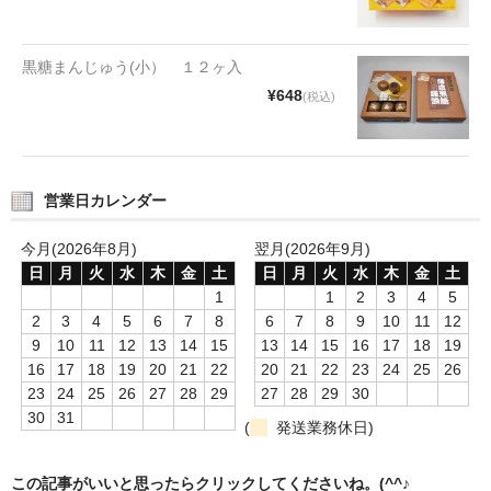
タオルほか
筆記具
黒糖まんじゅう(小） １２ヶ入
¥648
(税込)
民芸品
会社情報
営業日カレンダー
会社理念
今月(2026年8月)
翌月(2026年9月)
沿革
日
月
火
水
木
金
土
日
月
火
水
木
金
土
社長あいさつ
1
1
2
3
4
5
2
3
4
5
6
7
8
6
7
8
9
10
11
12
お問合せ
9
10
11
12
13
14
15
13
14
15
16
17
18
19
16
17
18
19
20
21
22
20
21
22
23
24
25
26
送料のご案内
23
24
25
26
27
28
29
27
28
29
30
30
31
(
発送業務休日)
スタッフブログ
草津Tip店
この記事がいいと思ったらクリックしてくださいね。(^^♪