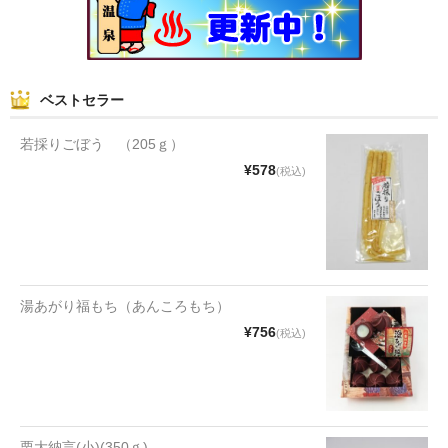
和菓子
まんじゅう
ベストセラー
スナック
若採りごぼう （205ｇ）
煎餅
¥578
(税込)
甘納豆
羊かん
花豆
湯あがり福もち（あんころもち）
もち
¥756
(税込)
その他
その他食品
栗大納言(小)(350ｇ)