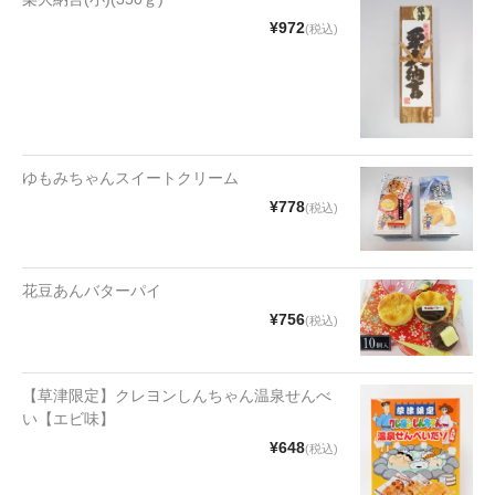
漬物・佃煮
¥972
(税込)
野沢菜
椎茸
梅
ゆもみちゃんスイートクリーム
もろみ漬け
¥778
(税込)
その他
麺類
花豆あんバターパイ
¥756
(税込)
その他
文具・雑貨
【草津限定】クレヨンしんちゃん温泉せんべ
い【エビ味】
日用品・雑貨
¥648
(税込)
衣類