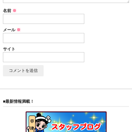
ぐんまちゃん
名前
※
スイーツ
メール
※
文具
洋菓子
サイト
クッキー
サブレ
クランチ
ケーキ
■最新情報満載！
サンド
パイ
その他