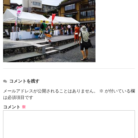
お勧め商品
新商品
MONDE SELECTION
ご当地シリーズ
草津産熊笹
その他
キャラクター
コメントを残す
メールアドレスが公開されることはありません。
※
が付いている欄
ゆもみちゃん
は必須項目です
スイーツ
コメント
※
文具
雑貨