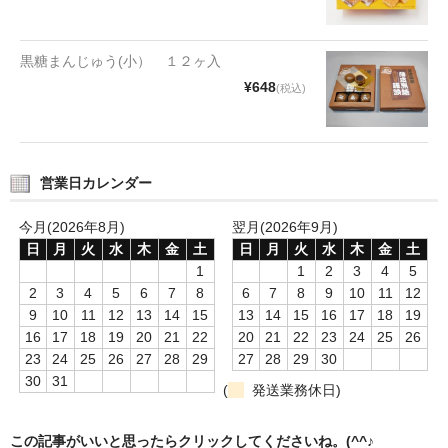
タオルほか
筆記具
黒糖まんじゅう(小） １２ヶ入
¥648
(税込)
民芸品
会社情報
営業日カレンダー
会社理念
今月(2026年8月)
翌月(2026年9月)
沿革
日
月
火
水
木
金
土
日
月
火
水
木
金
土
社長あいさつ
1
1
2
3
4
5
2
3
4
5
6
7
8
6
7
8
9
10
11
12
お問合せ
9
10
11
12
13
14
15
13
14
15
16
17
18
19
16
17
18
19
20
21
22
20
21
22
23
24
25
26
送料のご案内
23
24
25
26
27
28
29
27
28
29
30
30
31
(
発送業務休日)
スタッフブログ
草津Tip店
この記事がいいと思ったらクリックしてくださいね。(^^♪