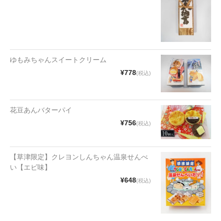
漬物・佃煮
野沢菜
椎茸
ゆもみちゃんスイートクリーム
梅
¥778
(税込)
もろみ漬け
その他
花豆あんバターパイ
¥756
(税込)
麺類
その他
【草津限定】クレヨンしんちゃん温泉せんべ
い【エビ味】
文具・雑貨
¥648
(税込)
日用品・雑貨
衣類