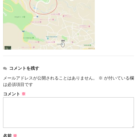
お勧め商品
新商品
MONDE SELECTION
ご当地シリーズ
草津産熊笹
その他
コメントを残す
メールアドレスが公開されることはありません。
※
が付いている欄
キャラクター
は必須項目です
ゆもみちゃん
コメント
※
スイーツ
文具
雑貨
名前
※