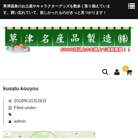
草津温泉のお土産やキャラクターグッズを数多く取り揃えていま
す。買い忘れていて、欲しかったものがきっと見つかります！
0
HOME
kusatu-kouyou
2018年10月26日
在庫処分セール
Filed under:
全取扱商品
admin
売れ筋！