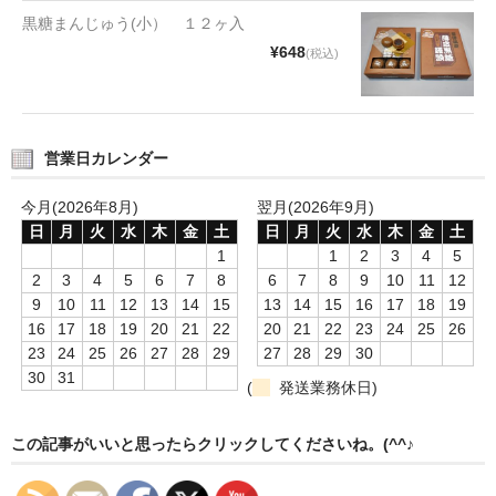
タオルほか
黒糖まんじゅう(小） １２ヶ入
¥648
(税込)
筆記具
民芸品
営業日カレンダー
会社情報
会社理念
今月(2026年8月)
翌月(2026年9月)
日
月
火
水
木
金
土
日
月
火
水
木
金
土
沿革
1
1
2
3
4
5
2
3
4
5
6
7
8
6
7
8
9
10
11
12
社長あいさつ
9
10
11
12
13
14
15
13
14
15
16
17
18
19
16
17
18
19
20
21
22
20
21
22
23
24
25
26
お問合せ
23
24
25
26
27
28
29
27
28
29
30
30
31
(
発送業務休日)
送料のご案内
スタッフブログ
この記事がいいと思ったらクリックしてくださいね。(^^♪
草津Tip店