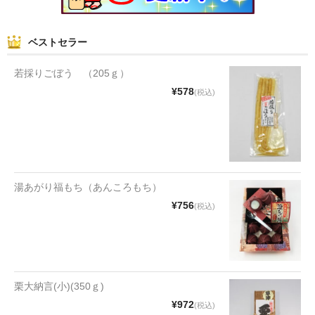
和菓子
ベストセラー
まんじゅう
若採りごぼう （205ｇ）
スナック
¥578
(税込)
煎餅
甘納豆
羊かん
湯あがり福もち（あんころもち）
花豆
¥756
(税込)
もち
その他
栗大納言(小)(350ｇ)
その他食品
¥972
(税込)