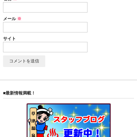
ぐんまちゃん
メール
※
スイーツ
文具
サイト
洋菓子
クッキー
サブレ
クランチ
■最新情報満載！
ケーキ
サンド
パイ
その他