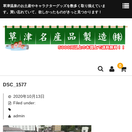
草津温泉のお土産やキャラクターグッズを数多く取り揃えていま
す。買い忘れていて、欲しかったものがきっと見つかります！
0
HOME
DSC_1577
2020年10月13日
在庫処分セール
Filed under:
全取扱商品
admin
売れ筋！