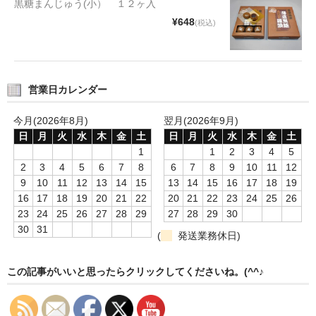
黒糖まんじゅう(小） １２ヶ入
タオルほか
¥648
(税込)
筆記具
民芸品
営業日カレンダー
会社情報
今月(2026年8月)
翌月(2026年9月)
会社理念
日
月
火
水
木
金
土
日
月
火
水
木
金
土
1
1
2
3
4
5
沿革
2
3
4
5
6
7
8
6
7
8
9
10
11
12
9
10
11
12
13
14
15
13
14
15
16
17
18
19
社長あいさつ
16
17
18
19
20
21
22
20
21
22
23
24
25
26
23
24
25
26
27
28
29
27
28
29
30
お問合せ
30
31
(
発送業務休日)
送料のご案内
この記事がいいと思ったらクリックしてくださいね。(^^♪
スタッフブログ
草津Tip店