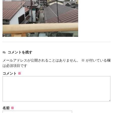
お勧め商品
新商品
MONDE SELECTION
ご当地シリーズ
草津産熊笹
コメントを残す
その他
メールアドレスが公開されることはありません。
※
が付いている欄
キャラクター
は必須項目です
コメント
※
ゆもみちゃん
スイーツ
文具
雑貨
名前
※