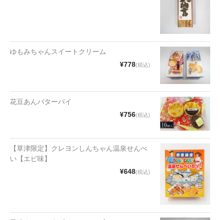
漬物・佃煮
野沢菜
椎茸
ゆもみちゃんスイートクリーム
梅
¥778
(税込)
もろみ漬け
花豆あんバターパイ
その他
¥756
(税込)
麺類
その他
【草津限定】クレヨンしんちゃん温泉せんべ
い【エビ味】
文具・雑貨
¥648
(税込)
日用品・雑貨
衣類