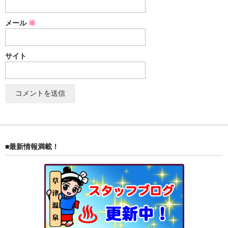
ぐんまちゃん
メール
※
スイーツ
文具
サイト
洋菓子
クッキー
サブレ
クランチ
■最新情報満載！
ケーキ
サンド
パイ
その他