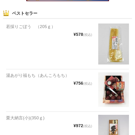
和菓子
ベストセラー
まんじゅう
若採りごぼう （205ｇ）
¥578
(税込)
スナック
煎餅
甘納豆
羊かん
湯あがり福もち（あんころもち）
¥756
(税込)
花豆
もち
その他
栗大納言(小)(350ｇ)
その他食品
¥972
(税込)