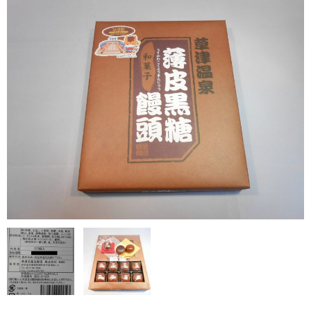
お勧め商品
新商品
MONDE SELECTION
ご当地シリーズ
草津産熊笹
その他
キャラクター
ゆもみちゃん
スイーツ
文具
雑貨