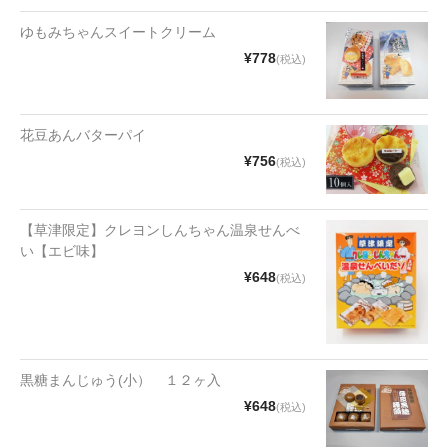
漬物・佃煮
ゆもみちゃんスイートクリーム
野沢菜
¥778
(税込)
椎茸
梅
花豆あんバターパイ
¥756
(税込)
もろみ漬け
その他
【草津限定】クレヨンしんちゃん温泉せんべ
い【エビ味】
麺類
¥648
(税込)
その他
文具・雑貨
黒糖まんじゅう(小） １２ヶ入
日用品・雑貨
¥648
(税込)
衣類