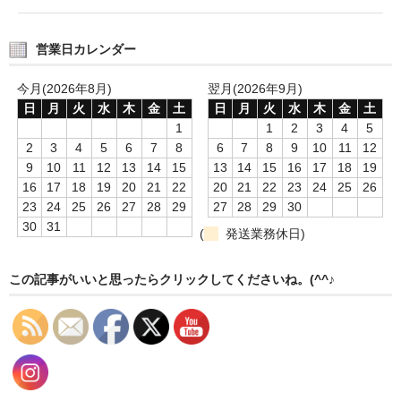
タオルほか
営業日カレンダー
筆記具
今月(2026年8月)
翌月(2026年9月)
民芸品
日
月
火
水
木
金
土
日
月
火
水
木
金
土
1
1
2
3
4
5
会社情報
2
3
4
5
6
7
8
6
7
8
9
10
11
12
会社理念
9
10
11
12
13
14
15
13
14
15
16
17
18
19
16
17
18
19
20
21
22
20
21
22
23
24
25
26
沿革
23
24
25
26
27
28
29
27
28
29
30
30
31
(
発送業務休日)
社長あいさつ
この記事がいいと思ったらクリックしてくださいね。(^^♪
お問合せ
送料のご案内
スタッフブログ
草津Tip店