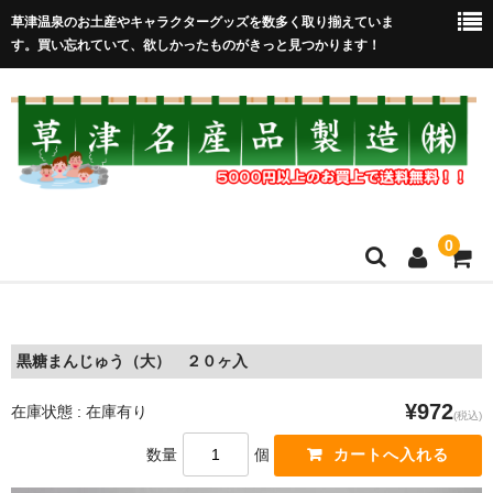
草津温泉のお土産やキャラクターグッズを数多く取り揃えていま
す。買い忘れていて、欲しかったものがきっと見つかります！
0
HOME
在庫処分セール
黒糖まんじゅう（大） ２０ヶ入
全取扱商品
¥972
在庫状態 : 在庫有り
(税込)
売れ筋！
数量
個