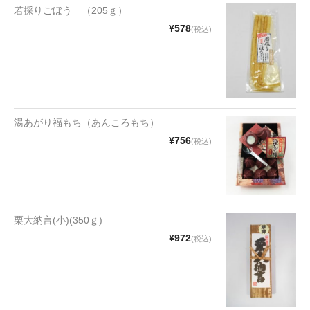
若採りごぼう （205ｇ）
和菓子
¥578
(税込)
まんじゅう
スナック
煎餅
湯あがり福もち（あんころもち）
甘納豆
¥756
(税込)
羊かん
花豆
栗大納言(小)(350ｇ)
もち
¥972
(税込)
その他
その他食品