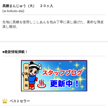
ぐんまちゃん
黒糖まんじゅう（大） ２０ヶ入
(w-kokuto-dai)
スイーツ
生地に黒糖を使用しこしあんを包み丁寧に蒸し揚げた、素朴な薄皮
文具
蒸し饅頭。
洋菓子
クッキー
■最新情報満載！
サブレ
クランチ
ケーキ
サンド
パイ
ベストセラー
その他