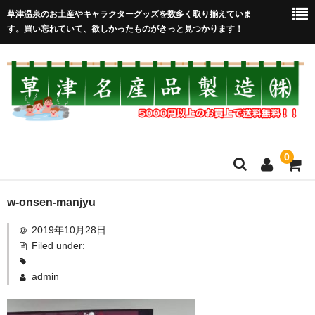
草津温泉のお土産やキャラクターグッズを数多く取り揃えていま
す。買い忘れていて、欲しかったものがきっと見つかります！
0
HOME
w-onsen-manjyu
2019年10月28日
在庫処分セール
Filed under:
全取扱商品
admin
売れ筋！