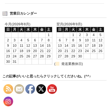
漬物・佃煮
野沢菜
営業日カレンダー
椎茸
今月(2026年8月)
翌月(2026年9月)
日
月
火
水
木
金
土
日
月
火
水
木
金
土
梅
1
1
2
3
4
5
2
3
4
5
6
7
8
6
7
8
9
10
11
12
もろみ漬け
9
10
11
12
13
14
15
13
14
15
16
17
18
19
16
17
18
19
20
21
22
20
21
22
23
24
25
26
その他
23
24
25
26
27
28
29
27
28
29
30
30
31
麺類
(
発送業務休日)
その他
この記事がいいと思ったらクリックしてくださいね。(^^♪
文具・雑貨
日用品・雑貨
衣類