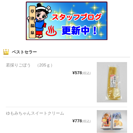
和菓子
まんじゅう
スナック
煎餅
ベストセラー
甘納豆
若採りごぼう （205ｇ）
羊かん
¥578
(税込)
花豆
もち
その他
ゆもみちゃんスイートクリーム
¥778
(税込)
その他食品