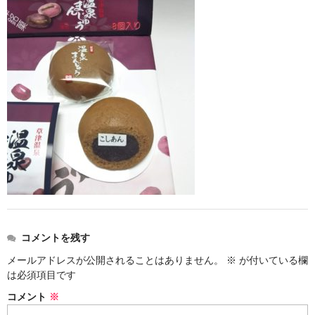
お勧め商品
新商品
MONDE SELECTION
ご当地シリーズ
草津産熊笹
その他
キャラクター
ゆもみちゃん
コメントを残す
スイーツ
メールアドレスが公開されることはありません。
※
が付いている欄
文具
は必須項目です
コメント
※
雑貨