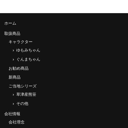
タオルほか
筆記具
ホーム
民芸品
取扱商品
会社情報
キャラクター
ゆもみちゃん
会社理念
ぐんまちゃん
沿革
お勧め商品
新商品
社長あいさつ
ご当地シリーズ
お問合せ
草津産熊笹
送料のご案内
その他
スタッフブログ
会社情報
会社理念
草津Tip店