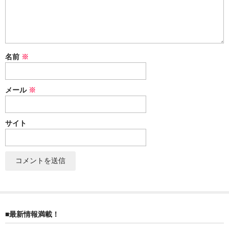
ぐんまちゃん
スイーツ
文具
名前
※
洋菓子
メール
※
クッキー
サブレ
サイト
クランチ
ケーキ
サンド
パイ
■最新情報満載！
その他