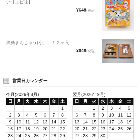
い【エビ味】
タオルほか
¥648
(税込)
筆記具
民芸品
黒糖まんじゅう(小） １２ヶ入
会社情報
¥648
(税込)
会社理念
沿革
営業日カレンダー
社長あいさつ
今月(2026年8月)
翌月(2026年9月)
お問合せ
日
月
火
水
木
金
土
日
月
火
水
木
金
土
1
1
2
3
4
5
送料のご案内
2
3
4
5
6
7
8
6
7
8
9
10
11
12
9
10
11
12
13
14
15
13
14
15
16
17
18
19
スタッフブログ
16
17
18
19
20
21
22
20
21
22
23
24
25
26
23
24
25
26
27
28
29
27
28
29
30
草津Tip店