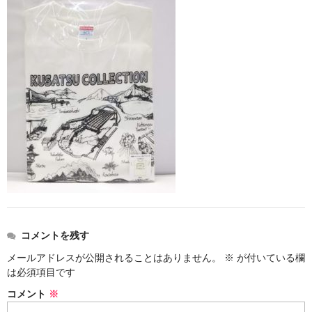
お勧め商品
新商品
MONDE SELECTION
ご当地シリーズ
草津産熊笹
その他
キャラクター
ゆもみちゃん
コメントを残す
スイーツ
メールアドレスが公開されることはありません。
※
が付いている欄
文具
は必須項目です
コメント
※
雑貨