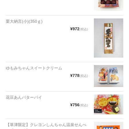
漬物・佃煮
野沢菜
栗大納言(小)(350ｇ)
椎茸
¥972
(税込)
梅
もろみ漬け
その他
ゆもみちゃんスイートクリーム
麺類
¥778
(税込)
その他
花豆あんバターパイ
文具・雑貨
¥756
(税込)
日用品・雑貨
衣類
【草津限定】クレヨンしんちゃん温泉せんべ