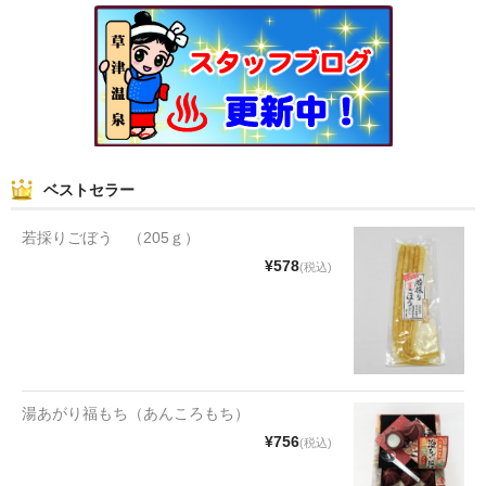
和菓子
まんじゅう
スナック
煎餅
ベストセラー
甘納豆
若採りごぼう （205ｇ）
羊かん
¥578
(税込)
花豆
もち
その他
湯あがり福もち（あんころもち）
¥756
(税込)
その他食品