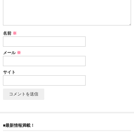
ぐんまちゃん
スイーツ
文具
名前
※
洋菓子
メール
※
クッキー
サブレ
サイト
クランチ
ケーキ
サンド
パイ
■最新情報満載！
その他