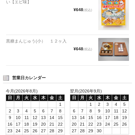
い【エビ味】
タオルほか
¥648
(税込)
筆記具
民芸品
黒糖まんじゅう(小） １２ヶ入
会社情報
¥648
(税込)
会社理念
沿革
営業日カレンダー
社長あいさつ
今月(2026年8月)
翌月(2026年9月)
お問合せ
日
月
火
水
木
金
土
日
月
火
水
木
金
土
1
1
2
3
4
5
送料のご案内
2
3
4
5
6
7
8
6
7
8
9
10
11
12
9
10
11
12
13
14
15
13
14
15
16
17
18
19
スタッフブログ
16
17
18
19
20
21
22
20
21
22
23
24
25
26
23
24
25
26
27
28
29
27
28
29
30
草津Tip店