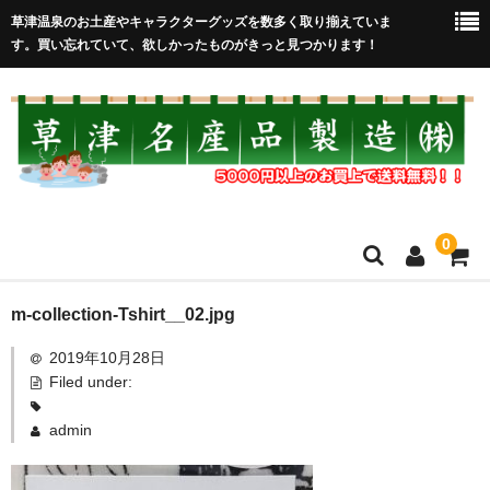
草津温泉のお土産やキャラクターグッズを数多く取り揃えていま
す。買い忘れていて、欲しかったものがきっと見つかります！
0
HOME
m-collection-Tshirt__02.jpg
2019年10月28日
在庫処分セール
Filed under:
全取扱商品
admin
売れ筋！