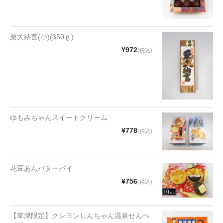
漬物・佃煮
野沢菜
栗大納言(小)(350ｇ)
椎茸
¥972
(税込)
梅
もろみ漬け
その他
ゆもみちゃんスイートクリーム
麺類
¥778
(税込)
その他
花豆あんバターパイ
文具・雑貨
¥756
(税込)
日用品・雑貨
衣類
【草津限定】クレヨンしんちゃん温泉せんべ