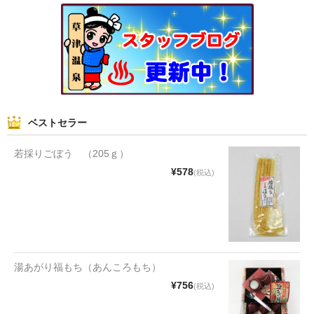
和菓子
まんじゅう
スナック
煎餅
ベストセラー
甘納豆
若採りごぼう （205ｇ）
羊かん
¥578
(税込)
花豆
もち
その他
湯あがり福もち（あんころもち）
¥756
(税込)
その他食品