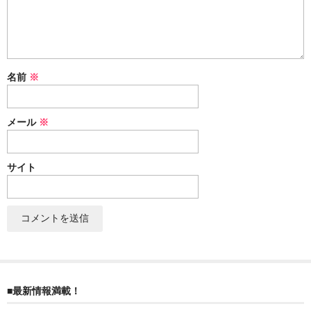
ぐんまちゃん
スイーツ
文具
名前
※
洋菓子
メール
※
クッキー
サブレ
サイト
クランチ
ケーキ
サンド
パイ
■最新情報満載！
その他