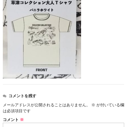
お勧め商品
新商品
MONDE SELECTION
ご当地シリーズ
草津産熊笹
その他
キャラクター
ゆもみちゃん
コメントを残す
スイーツ
メールアドレスが公開されることはありません。
※
が付いている欄
文具
は必須項目です
コメント
※
雑貨