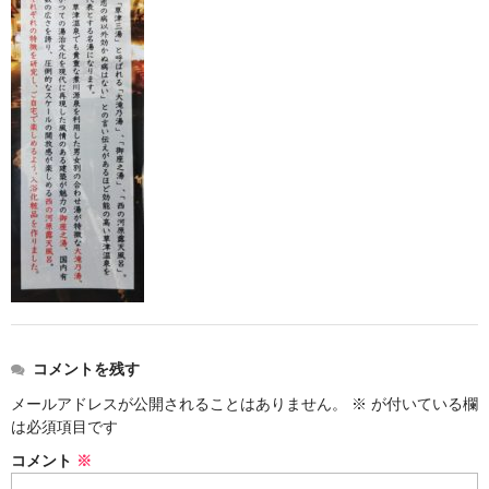
お勧め商品
新商品
MONDE SELECTION
ご当地シリーズ
草津産熊笹
その他
キャラクター
ゆもみちゃん
コメントを残す
スイーツ
メールアドレスが公開されることはありません。
※
が付いている欄
文具
は必須項目です
コメント
※
雑貨