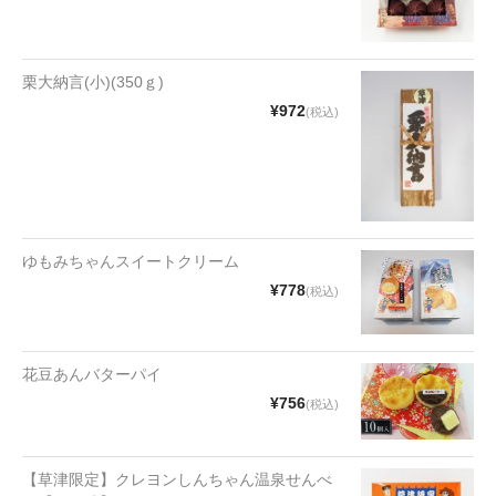
漬物・佃煮
野沢菜
栗大納言(小)(350ｇ)
椎茸
¥972
(税込)
梅
もろみ漬け
その他
ゆもみちゃんスイートクリーム
麺類
¥778
(税込)
その他
花豆あんバターパイ
文具・雑貨
¥756
(税込)
日用品・雑貨
衣類
【草津限定】クレヨンしんちゃん温泉せんべ