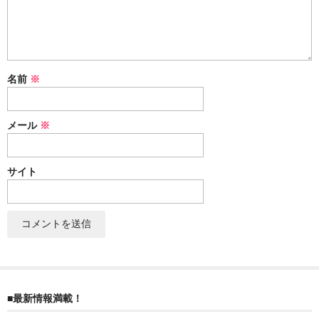
ぐんまちゃん
スイーツ
文具
名前
※
洋菓子
メール
※
クッキー
サブレ
サイト
クランチ
ケーキ
サンド
パイ
■最新情報満載！
その他