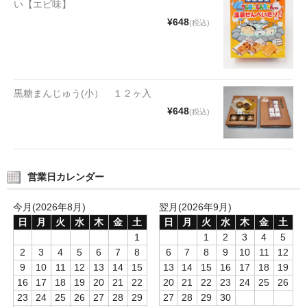
い【エビ味】
タオルほか
¥648
(税込)
筆記具
民芸品
黒糖まんじゅう(小） １２ヶ入
会社情報
¥648
(税込)
会社理念
沿革
営業日カレンダー
社長あいさつ
今月(2026年8月)
翌月(2026年9月)
お問合せ
日
月
火
水
木
金
土
日
月
火
水
木
金
土
1
1
2
3
4
5
送料のご案内
2
3
4
5
6
7
8
6
7
8
9
10
11
12
9
10
11
12
13
14
15
13
14
15
16
17
18
19
スタッフブログ
16
17
18
19
20
21
22
20
21
22
23
24
25
26
23
24
25
26
27
28
29
27
28
29
30
草津Tip店