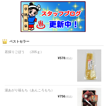
和菓子
まんじゅう
スナック
煎餅
ベストセラー
甘納豆
若採りごぼう （205ｇ）
羊かん
¥578
(税込)
花豆
もち
その他
湯あがり福もち（あんころもち）
¥756
(税込)
その他食品