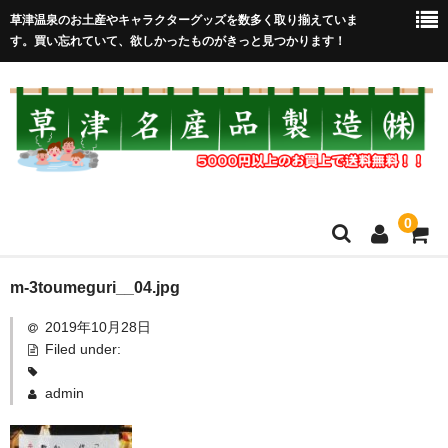
草津温泉のお土産やキャラクターグッズを数多く取り揃えていま
す。買い忘れていて、欲しかったものがきっと見つかります！
0
HOME
m-3toumeguri__04.jpg
2019年10月28日
在庫処分セール
Filed under:
全取扱商品
admin
売れ筋！