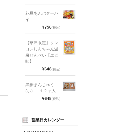
花豆あんバターパ
イ
¥756
(税込)
【草津限定】クレ
ヨンしんちゃん温
泉せんべい【エビ
味】
¥648
(税込)
黒糖まんじゅう
(小） １２ヶ入
¥648
(税込)
営業日カレンダー