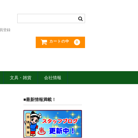
員登録
カートの中
0
文具・雑貨
会社情報
■最新情報満載！