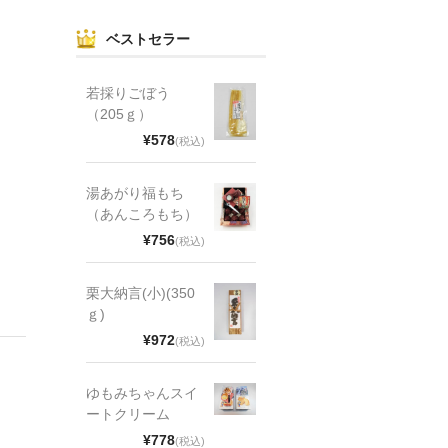
ベストセラー
若採りごぼう
（205ｇ）
¥578
(税込)
湯あがり福もち
（あんころもち）
¥756
(税込)
栗大納言(小)(350
ｇ)
¥972
(税込)
ゆもみちゃんスイ
ートクリーム
¥778
(税込)