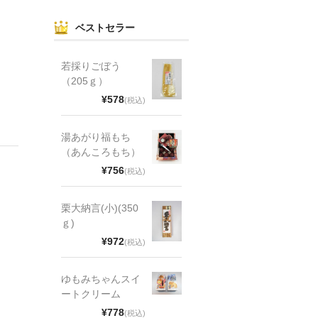
ベストセラー
若採りごぼう
（205ｇ）
¥578
(税込)
湯あがり福もち
（あんころもち）
¥756
(税込)
栗大納言(小)(350
ｇ)
¥972
(税込)
ゆもみちゃんスイ
ートクリーム
¥778
(税込)