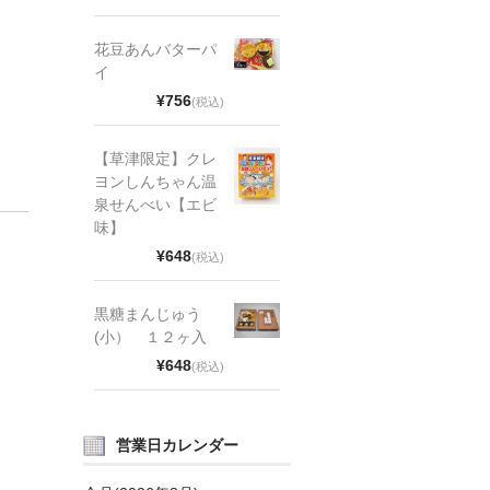
花豆あんバターパ
イ
¥756
(税込)
【草津限定】クレ
ヨンしんちゃん温
泉せんべい【エビ
味】
¥648
(税込)
黒糖まんじゅう
(小） １２ヶ入
¥648
(税込)
営業日カレンダー