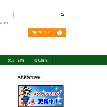
員登録
カートの中
0
文具・雑貨
会社情報
■最新情報満載！