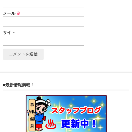
ぐんまちゃん
メール
※
スイーツ
文具
サイト
洋菓子
クッキー
サブレ
クランチ
■最新情報満載！
ケーキ
サンド
パイ
その他