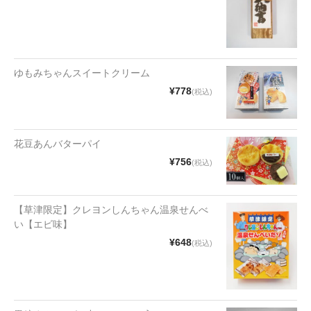
漬物・佃煮
野沢菜
椎茸
ゆもみちゃんスイートクリーム
梅
¥778
(税込)
もろみ漬け
花豆あんバターパイ
その他
¥756
(税込)
麺類
その他
【草津限定】クレヨンしんちゃん温泉せんべ
い【エビ味】
文具・雑貨
¥648
(税込)
日用品・雑貨
衣類