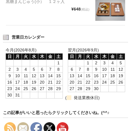
黒糖まんじゅう(小） １２ヶ入
タオルほか
¥648
(税込)
筆記具
民芸品
営業日カレンダー
会社情報
今月(2026年8月)
翌月(2026年9月)
会社理念
日
月
火
水
木
金
土
日
月
火
水
木
金
土
1
1
2
3
4
5
沿革
2
3
4
5
6
7
8
6
7
8
9
10
11
12
9
10
11
12
13
14
15
13
14
15
16
17
18
19
社長あいさつ
16
17
18
19
20
21
22
20
21
22
23
24
25
26
23
24
25
26
27
28
29
27
28
29
30
お問合せ
30
31
(
発送業務休日)
送料のご案内
この記事がいいと思ったらクリックしてくださいね。(^^♪
スタッフブログ
草津Tip店