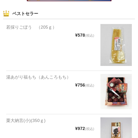
和菓子
ベストセラー
まんじゅう
若採りごぼう （205ｇ）
¥578
(税込)
スナック
煎餅
甘納豆
羊かん
湯あがり福もち（あんころもち）
¥756
(税込)
花豆
もち
その他
栗大納言(小)(350ｇ)
その他食品
¥972
(税込)