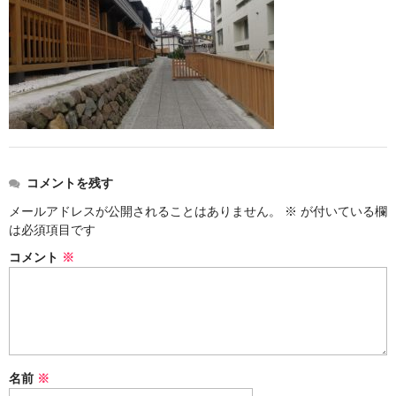
お勧め商品
新商品
MONDE SELECTION
ご当地シリーズ
草津産熊笹
コメントを残す
その他
メールアドレスが公開されることはありません。
※
が付いている欄
キャラクター
は必須項目です
コメント
※
ゆもみちゃん
スイーツ
文具
雑貨
名前
※