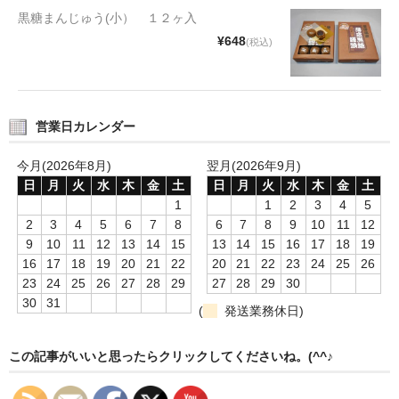
タオルほか
黒糖まんじゅう(小） １２ヶ入
¥648
(税込)
筆記具
民芸品
営業日カレンダー
会社情報
今月(2026年8月)
翌月(2026年9月)
会社理念
日
月
火
水
木
金
土
日
月
火
水
木
金
土
沿革
1
1
2
3
4
5
2
3
4
5
6
7
8
6
7
8
9
10
11
12
社長あいさつ
9
10
11
12
13
14
15
13
14
15
16
17
18
19
16
17
18
19
20
21
22
20
21
22
23
24
25
26
お問合せ
23
24
25
26
27
28
29
27
28
29
30
30
31
(
発送業務休日)
送料のご案内
スタッフブログ
この記事がいいと思ったらクリックしてくださいね。(^^♪
草津Tip店