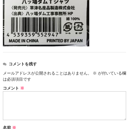
お勧め商品
新商品
MONDE SELECTION
ご当地シリーズ
草津産熊笹
その他
コメントを残す
メールアドレスが公開されることはありません。
※
が付いている欄
キャラクター
は必須項目です
ゆもみちゃん
コメント
※
スイーツ
文具
雑貨
名前
※