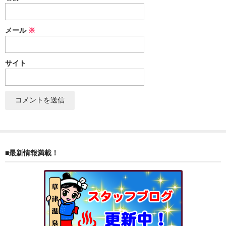
ぐんまちゃん
メール
※
スイーツ
文具
サイト
洋菓子
クッキー
サブレ
クランチ
■最新情報満載！
ケーキ
サンド
パイ
その他