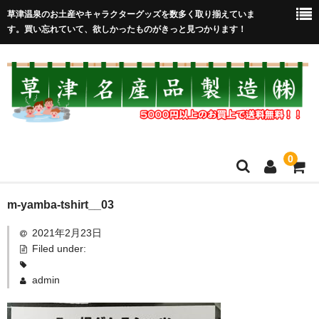
草津温泉のお土産やキャラクターグッズを数多く取り揃えていま
す。買い忘れていて、欲しかったものがきっと見つかります！
0
HOME
m-yamba-tshirt__03
2021年2月23日
在庫処分セール
Filed under:
全取扱商品
admin
売れ筋！