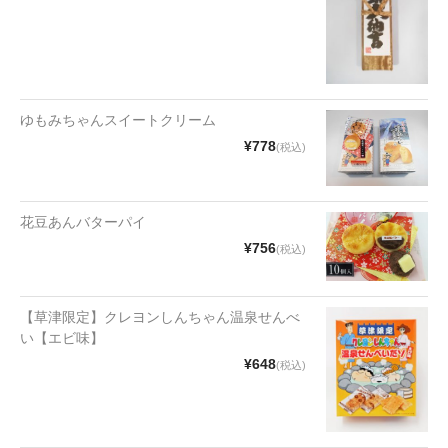
漬物・佃煮
野沢菜
椎茸
ゆもみちゃんスイートクリーム
梅
¥778
(税込)
もろみ漬け
その他
花豆あんバターパイ
¥756
(税込)
麺類
その他
【草津限定】クレヨンしんちゃん温泉せんべ
い【エビ味】
文具・雑貨
¥648
(税込)
日用品・雑貨
衣類