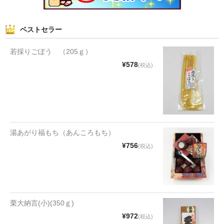
和菓子
ベストセラー
まんじゅう
若採りごぼう （205ｇ）
スナック
¥578
(税込)
煎餅
甘納豆
羊かん
湯あがり福もち（あんころもち）
花豆
¥756
(税込)
もち
その他
栗大納言(小)(350ｇ)
その他食品
¥972
(税込)