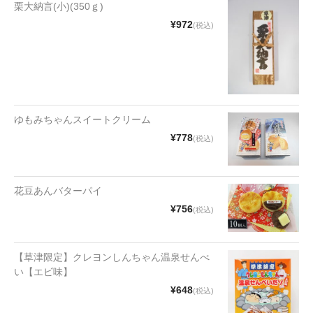
漬物・佃煮
栗大納言(小)(350ｇ)
¥972
(税込)
野沢菜
椎茸
梅
ゆもみちゃんスイートクリーム
もろみ漬け
¥778
(税込)
その他
麺類
花豆あんバターパイ
その他
¥756
(税込)
文具・雑貨
【草津限定】クレヨンしんちゃん温泉せんべ
日用品・雑貨
い【エビ味】
¥648
(税込)
衣類