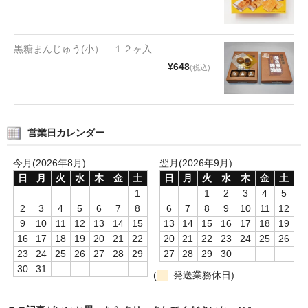
タオルほか
筆記具
黒糖まんじゅう(小） １２ヶ入
¥648
(税込)
民芸品
会社情報
会社理念
営業日カレンダー
沿革
今月(2026年8月)
翌月(2026年9月)
日
月
火
水
木
金
土
日
月
火
水
木
金
土
社長あいさつ
1
1
2
3
4
5
2
3
4
5
6
7
8
6
7
8
9
10
11
12
お問合せ
9
10
11
12
13
14
15
13
14
15
16
17
18
19
16
17
18
19
20
21
22
20
21
22
23
24
25
26
送料のご案内
23
24
25
26
27
28
29
27
28
29
30
30
31
スタッフブログ
(
発送業務休日)
草津Tip店