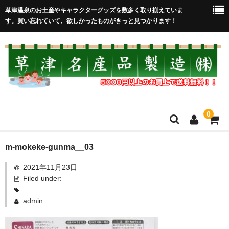
草津温泉のお土産やキャラクターグッズを数多く取り揃えていま
す。買い忘れていて、欲しかったものがきっと見つかります！
0
HOME
m-mokeke-gunma__03
2021年11月23日
在庫処分セール
Filed under:
全取扱商品
admin
売れ筋！