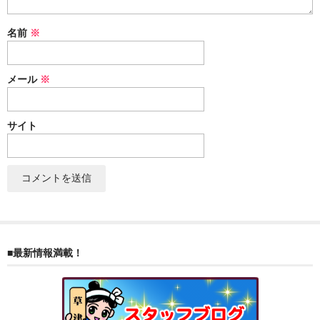
ぐんまちゃん
名前
※
スイーツ
文具
メール
※
洋菓子
サイト
クッキー
サブレ
クランチ
ケーキ
■最新情報満載！
サンド
パイ
その他