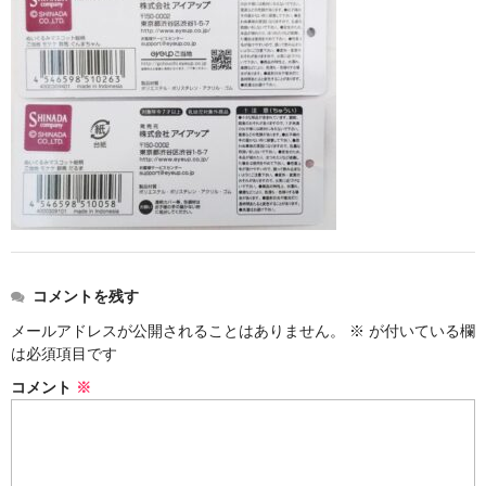
お勧め商品
新商品
MONDE SELECTION
ご当地シリーズ
草津産熊笹
その他
キャラクター
コメントを残す
ゆもみちゃん
メールアドレスが公開されることはありません。
※
が付いている欄
は必須項目です
スイーツ
コメント
※
文具
雑貨