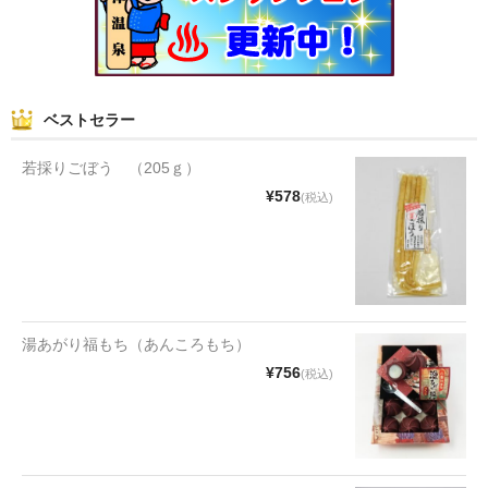
和菓子
まんじゅう
ベストセラー
スナック
若採りごぼう （205ｇ）
煎餅
¥578
(税込)
甘納豆
羊かん
花豆
湯あがり福もち（あんころもち）
もち
¥756
(税込)
その他
その他食品