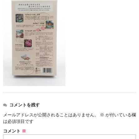
お勧め商品
新商品
MONDE SELECTION
ご当地シリーズ
草津産熊笹
その他
キャラクター
ゆもみちゃん
コメントを残す
スイーツ
メールアドレスが公開されることはありません。
※
が付いている欄
文具
は必須項目です
コメント
※
雑貨