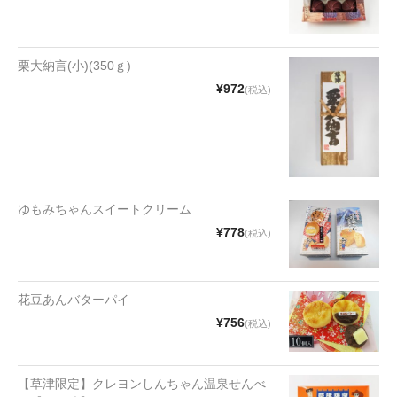
漬物・佃煮
野沢菜
栗大納言(小)(350ｇ)
椎茸
¥972
(税込)
梅
もろみ漬け
その他
ゆもみちゃんスイートクリーム
麺類
¥778
(税込)
その他
花豆あんバターパイ
文具・雑貨
¥756
(税込)
日用品・雑貨
衣類
【草津限定】クレヨンしんちゃん温泉せんべ