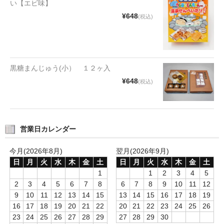
い【エビ味】
タオルほか
¥648
(税込)
筆記具
民芸品
黒糖まんじゅう(小） １２ヶ入
会社情報
¥648
(税込)
会社理念
沿革
営業日カレンダー
社長あいさつ
今月(2026年8月)
翌月(2026年9月)
お問合せ
日
月
火
水
木
金
土
日
月
火
水
木
金
土
1
1
2
3
4
5
送料のご案内
2
3
4
5
6
7
8
6
7
8
9
10
11
12
9
10
11
12
13
14
15
13
14
15
16
17
18
19
スタッフブログ
16
17
18
19
20
21
22
20
21
22
23
24
25
26
23
24
25
26
27
28
29
27
28
29
30
草津Tip店