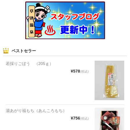
和菓子
まんじゅう
スナック
煎餅
ベストセラー
甘納豆
若採りごぼう （205ｇ）
羊かん
¥578
(税込)
花豆
もち
その他
湯あがり福もち（あんころもち）
¥756
(税込)
その他食品