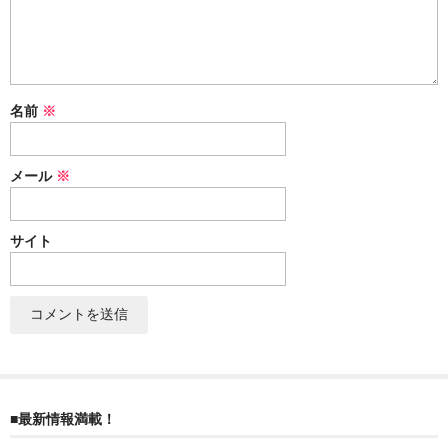
ぐんまちゃん
スイーツ
文具
名前
※
洋菓子
メール
※
クッキー
サブレ
サイト
クランチ
ケーキ
サンド
パイ
■最新情報満載！
その他