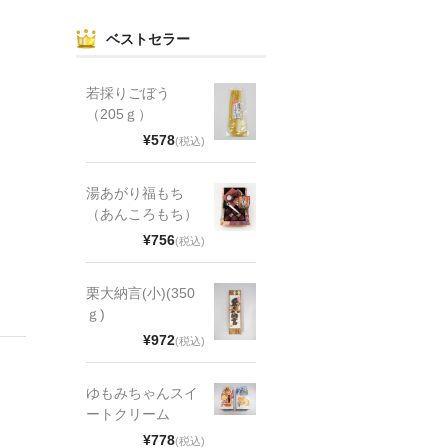
ベストセラー
若採りごぼう
（205ｇ）
¥578
(税込)
湯あがり福もち
（あんころもち）
¥756
(税込)
栗大納言(小)(350
ｇ)
¥972
(税込)
ゆもみちゃんスイ
ートクリーム
¥778
(税込)