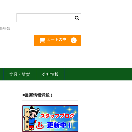
員登録
カートの中
0
文具・雑貨
会社情報
■最新情報満載！