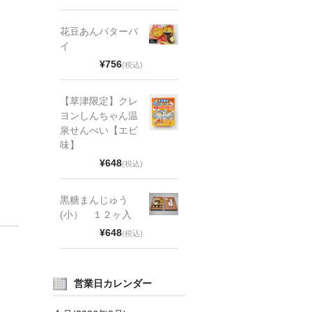
花豆あんバターパ
イ
¥756
(税込)
【草津限定】クレ
ヨンしんちゃん温
泉せんべい【エビ
味】
¥648
(税込)
黒糖まんじゅう
(小） １２ヶ入
¥648
(税込)
営業日カレンダー