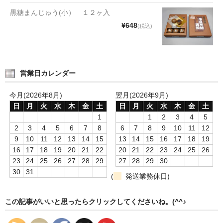
タオルほか
黒糖まんじゅう(小） １２ヶ入
¥648
(税込)
筆記具
民芸品
会社情報
営業日カレンダー
会社理念
今月(2026年8月)
翌月(2026年9月)
日
月
火
水
木
金
土
日
月
火
水
木
金
土
沿革
1
1
2
3
4
5
2
3
4
5
6
7
8
6
7
8
9
10
11
12
社長あいさつ
9
10
11
12
13
14
15
13
14
15
16
17
18
19
16
17
18
19
20
21
22
20
21
22
23
24
25
26
お問合せ
23
24
25
26
27
28
29
27
28
29
30
30
31
(
発送業務休日)
送料のご案内
スタッフブログ
この記事がいいと思ったらクリックしてくださいね。(^^♪
草津Tip店