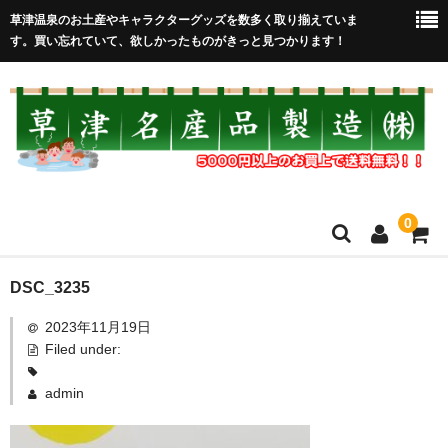
草津温泉のお土産やキャラクターグッズを数多く取り揃えていま
す。買い忘れていて、欲しかったものがきっと見つかります！
0
HOME
DSC_3235
2023年11月19日
在庫処分セール
Filed under:
全取扱商品
admin
売れ筋！