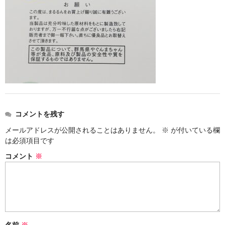
お勧め商品
新商品
MONDE SELECTION
ご当地シリーズ
草津産熊笹
その他
コメントを残す
キャラクター
メールアドレスが公開されることはありません。
※
が付いている欄
は必須項目です
ゆもみちゃん
コメント
※
スイーツ
文具
雑貨
名前
※