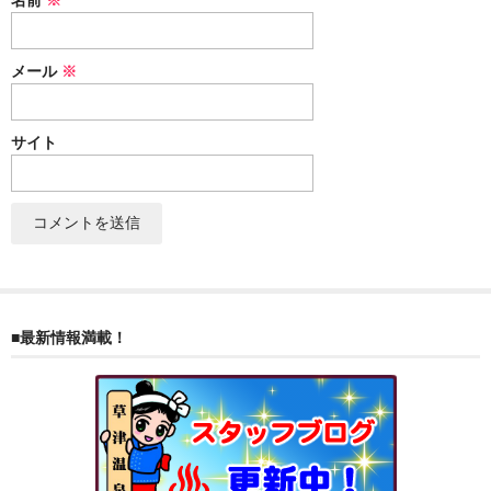
ぐんまちゃん
スイーツ
メール
※
文具
サイト
洋菓子
クッキー
サブレ
クランチ
■最新情報満載！
ケーキ
サンド
パイ
その他