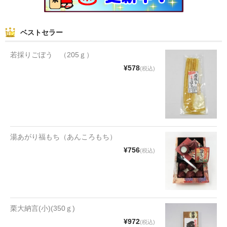
和菓子
ベストセラー
まんじゅう
若採りごぼう （205ｇ）
スナック
¥578
(税込)
煎餅
甘納豆
羊かん
湯あがり福もち（あんころもち）
花豆
¥756
(税込)
もち
その他
その他食品
栗大納言(小)(350ｇ)
¥972
(税込)