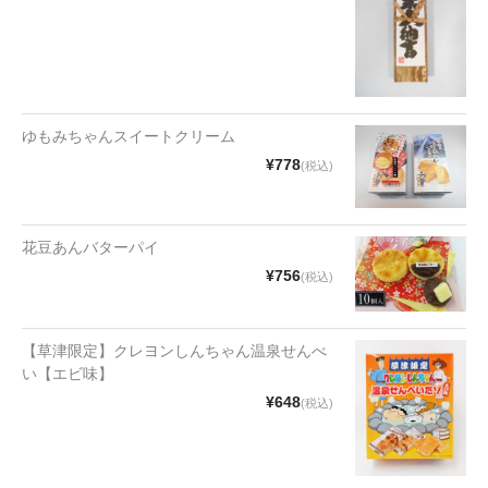
漬物・佃煮
野沢菜
椎茸
ゆもみちゃんスイートクリーム
梅
¥778
(税込)
もろみ漬け
その他
花豆あんバターパイ
¥756
(税込)
麺類
その他
【草津限定】クレヨンしんちゃん温泉せんべ
文具・雑貨
い【エビ味】
¥648
(税込)
日用品・雑貨
衣類