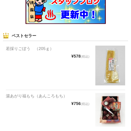
和菓子
まんじゅう
スナック
ベストセラー
煎餅
若採りごぼう （205ｇ）
¥578
(税込)
甘納豆
羊かん
花豆
もち
湯あがり福もち（あんころもち）
¥756
(税込)
その他
その他食品