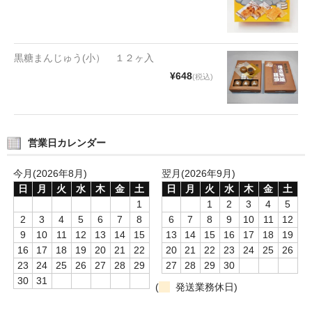
タオルほか
筆記具
黒糖まんじゅう(小） １２ヶ入
民芸品
¥648
(税込)
会社情報
会社理念
営業日カレンダー
沿革
今月(2026年8月)
翌月(2026年9月)
社長あいさつ
日
月
火
水
木
金
土
日
月
火
水
木
金
土
1
1
2
3
4
5
お問合せ
2
3
4
5
6
7
8
6
7
8
9
10
11
12
9
10
11
12
13
14
15
13
14
15
16
17
18
19
送料のご案内
16
17
18
19
20
21
22
20
21
22
23
24
25
26
23
24
25
26
27
28
29
27
28
29
30
スタッフブログ
30
31
(
発送業務休日)
草津Tip店