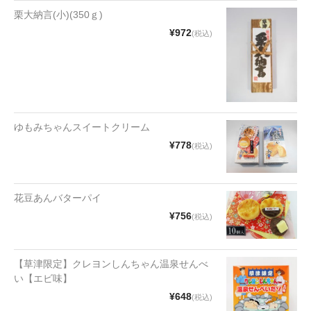
漬物・佃煮
栗大納言(小)(350ｇ)
野沢菜
¥972
(税込)
椎茸
梅
もろみ漬け
ゆもみちゃんスイートクリーム
¥778
(税込)
その他
麺類
花豆あんバターパイ
その他
¥756
(税込)
文具・雑貨
【草津限定】クレヨンしんちゃん温泉せんべ
日用品・雑貨
い【エビ味】
衣類
¥648
(税込)