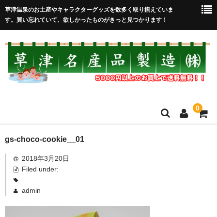
草津温泉のお土産やキャラクターグッズを数多く取り揃えていま
す。買い忘れていて、欲しかったものがきっと見つかります！
0
HOME
gs-choco-cookie__01
2018年3月20日
在庫処分セール
Filed under:
全取扱商品
admin
売れ筋！