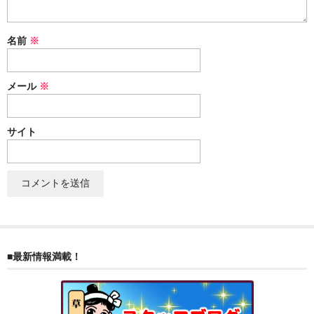
ぐんまちゃん
名前
※
スイーツ
文具
メール
※
洋菓子
クッキー
サイト
サブレ
クランチ
ケーキ
サンド
■最新情報満載！
パイ
その他