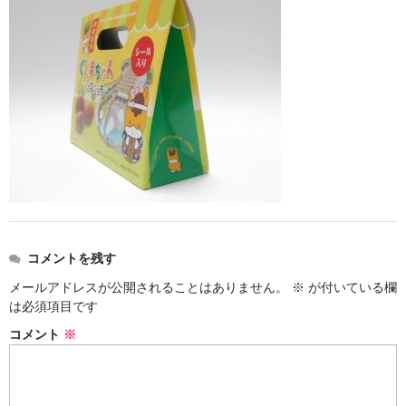
お勧め商品
新商品
MONDE SELECTION
ご当地シリーズ
草津産熊笹
その他
キャラクター
コメントを残す
ゆもみちゃん
メールアドレスが公開されることはありません。
※
が付いている欄
は必須項目です
スイーツ
コメント
※
文具
雑貨