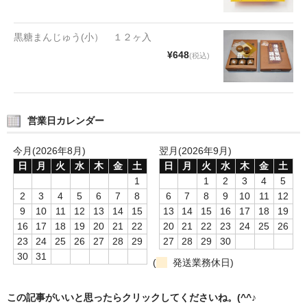
タオルほか
黒糖まんじゅう(小） １２ヶ入
筆記具
¥648
(税込)
民芸品
会社情報
営業日カレンダー
会社理念
今月(2026年8月)
翌月(2026年9月)
沿革
日
月
火
水
木
金
土
日
月
火
水
木
金
土
1
1
2
3
4
5
社長あいさつ
2
3
4
5
6
7
8
6
7
8
9
10
11
12
9
10
11
12
13
14
15
13
14
15
16
17
18
19
お問合せ
16
17
18
19
20
21
22
20
21
22
23
24
25
26
23
24
25
26
27
28
29
27
28
29
30
送料のご案内
30
31
(
発送業務休日)
スタッフブログ
この記事がいいと思ったらクリックしてくださいね。(^^♪
草津Tip店