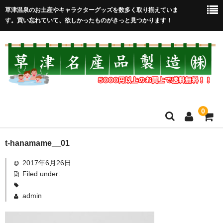
草津温泉のお土産やキャラクターグッズを数多く取り揃えていま
す。買い忘れていて、欲しかったものがきっと見つかります！
0
HOME
t-hanamame__01
2017年6月26日
在庫処分セール
Filed under:
全取扱商品
admin
売れ筋！