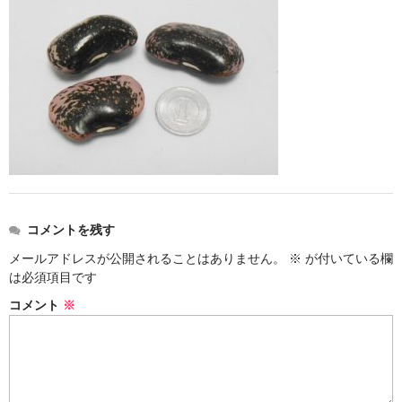
お勧め商品
新商品
MONDE SELECTION
ご当地シリーズ
草津産熊笹
その他
コメントを残す
キャラクター
メールアドレスが公開されることはありません。
※
が付いている欄
ゆもみちゃん
は必須項目です
コメント
※
スイーツ
文具
雑貨