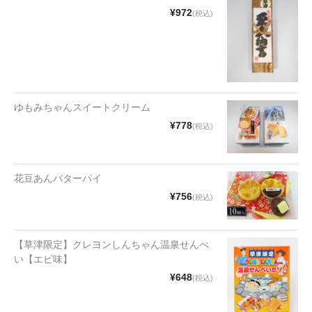
漬物・佃煮
¥972
(税込)
野沢菜
椎茸
梅
ゆもみちゃんスイートクリーム
もろみ漬け
¥778
(税込)
その他
花豆あんバターパイ
麺類
¥756
(税込)
その他
文具・雑貨
【草津限定】クレヨンしんちゃん温泉せんべ
い【エビ味】
日用品・雑貨
¥648
(税込)
衣類