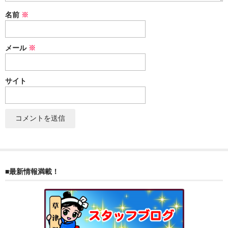
ぐんまちゃん
名前
※
スイーツ
メール
※
文具
洋菓子
サイト
クッキー
サブレ
クランチ
ケーキ
■最新情報満載！
サンド
パイ
その他