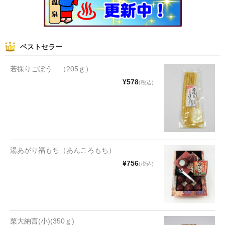
和菓子
まんじゅう
ベストセラー
スナック
若採りごぼう （205ｇ）
煎餅
¥578
(税込)
甘納豆
羊かん
花豆
湯あがり福もち（あんころもち）
¥756
もち
(税込)
その他
その他食品
栗大納言(小)(350ｇ)