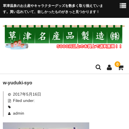
草津温泉のお土産やキャラクターグッズを数多く取り揃えていま
す。買い忘れていて、欲しかったものがきっと見つかります！
0
HOME
w-yuduki-syo
2017年5月16日
在庫処分セール
Filed under:
全取扱商品
admin
売れ筋！