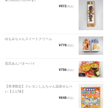
漬物・佃煮
¥972
(税込)
野沢菜
椎茸
梅
ゆもみちゃんスイートクリーム
もろみ漬け
¥778
(税込)
その他
麺類
花豆あんバターパイ
¥756
(税込)
その他
文具・雑貨
【草津限定】クレヨンしんちゃん温泉せんべ
い【エビ味】
日用品・雑貨
¥648
(税込)
衣類