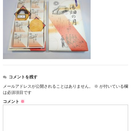
お勧め商品
新商品
MONDE SELECTION
ご当地シリーズ
草津産熊笹
その他
キャラクター
コメントを残す
メールアドレスが公開されることはありません。
※
が付いている欄
ゆもみちゃん
は必須項目です
スイーツ
コメント
※
文具
雑貨