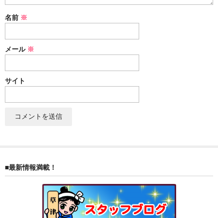
ぐんまちゃん
名前
※
スイーツ
メール
※
文具
洋菓子
サイト
クッキー
サブレ
クランチ
ケーキ
■最新情報満載！
サンド
パイ
その他