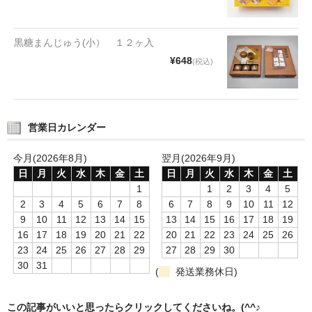
タオルほか
筆記具
黒糖まんじゅう(小） １２ヶ入
¥648
(税込)
民芸品
会社情報
営業日カレンダー
会社理念
今月(2026年8月)
翌月(2026年9月)
沿革
日
月
火
水
木
金
土
日
月
火
水
木
金
土
社長あいさつ
1
1
2
3
4
5
2
3
4
5
6
7
8
6
7
8
9
10
11
12
お問合せ
9
10
11
12
13
14
15
13
14
15
16
17
18
19
16
17
18
19
20
21
22
20
21
22
23
24
25
26
送料のご案内
23
24
25
26
27
28
29
27
28
29
30
30
31
(
発送業務休日)
スタッフブログ
草津Tip店
この記事がいいと思ったらクリックしてくださいね。(^^♪