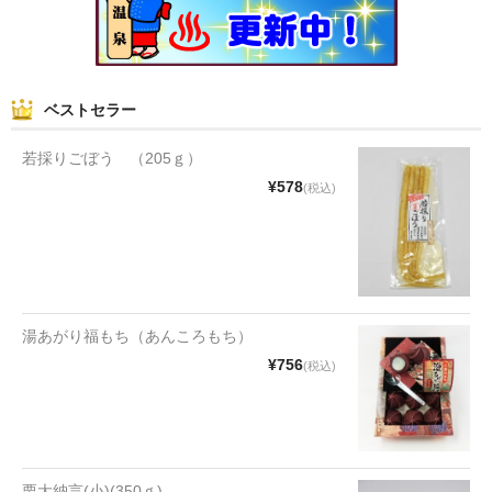
和菓子
まんじゅう
ベストセラー
スナック
若採りごぼう （205ｇ）
煎餅
¥578
(税込)
甘納豆
羊かん
花豆
湯あがり福もち（あんころもち）
もち
¥756
(税込)
その他
その他食品
栗大納言(小)(350ｇ)