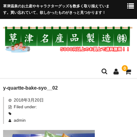
草津温泉のお土産やキャラクターグッズを数多く取り揃えていま
す。買い忘れていて、欲しかったものがきっと見つかります！
0
HOME
y-quartte-bake-syo__02
2018年3月20日
在庫処分セール
Filed under:
全取扱商品
admin
売れ筋！