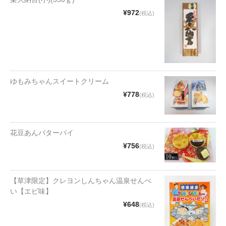
漬物・佃煮
¥972
(税込)
野沢菜
椎茸
梅
ゆもみちゃんスイートクリーム
もろみ漬け
¥778
(税込)
その他
麺類
花豆あんバターパイ
¥756
(税込)
その他
文具・雑貨
【草津限定】クレヨンしんちゃん温泉せんべ
い【エビ味】
日用品・雑貨
¥648
(税込)
衣類