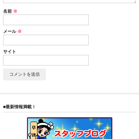
ぐんまちゃん
名前
※
スイーツ
メール
※
文具
洋菓子
サイト
クッキー
サブレ
クランチ
ケーキ
■最新情報満載！
サンド
パイ
その他