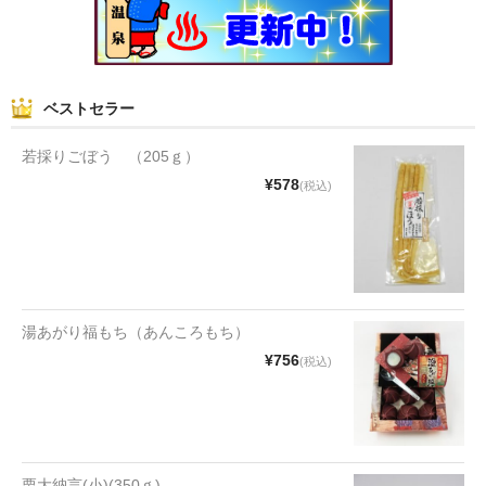
和菓子
まんじゅう
ベストセラー
スナック
若採りごぼう （205ｇ）
煎餅
¥578
(税込)
甘納豆
羊かん
花豆
湯あがり福もち（あんころもち）
もち
¥756
(税込)
その他
その他食品
栗大納言(小)(350ｇ)