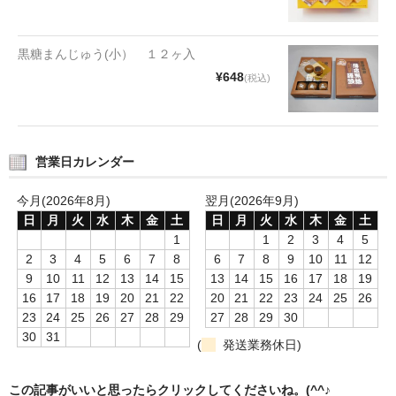
タオルほか
筆記具
黒糖まんじゅう(小） １２ヶ入
¥648
(税込)
民芸品
会社情報
営業日カレンダー
会社理念
今月(2026年8月)
翌月(2026年9月)
沿革
日
月
火
水
木
金
土
日
月
火
水
木
金
土
社長あいさつ
1
1
2
3
4
5
2
3
4
5
6
7
8
6
7
8
9
10
11
12
お問合せ
9
10
11
12
13
14
15
13
14
15
16
17
18
19
16
17
18
19
20
21
22
20
21
22
23
24
25
26
送料のご案内
23
24
25
26
27
28
29
27
28
29
30
30
31
(
発送業務休日)
スタッフブログ
草津Tip店
この記事がいいと思ったらクリックしてくださいね。(^^♪