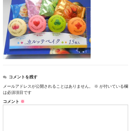
お勧め商品
新商品
MONDE SELECTION
ご当地シリーズ
草津産熊笹
その他
キャラクター
コメントを残す
メールアドレスが公開されることはありません。
※
が付いている欄
ゆもみちゃん
は必須項目です
スイーツ
コメント
※
文具
雑貨