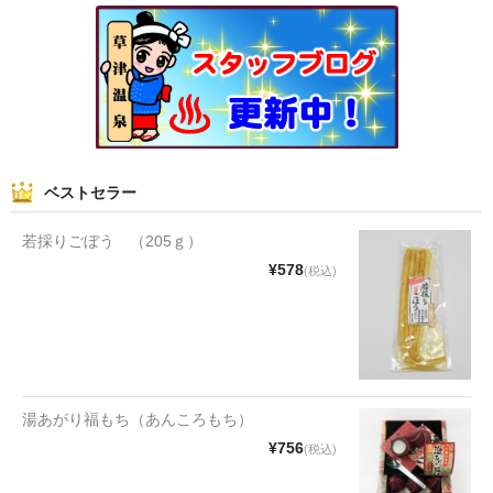
和菓子
まんじゅう
スナック
煎餅
ベストセラー
甘納豆
若採りごぼう （205ｇ）
羊かん
¥578
(税込)
花豆
もち
その他
湯あがり福もち（あんころもち）
¥756
(税込)
その他食品