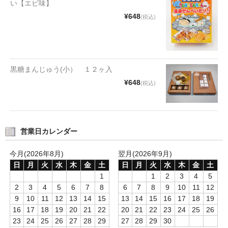
い【エビ味】
タオルほか
¥648
(税込)
筆記具
民芸品
黒糖まんじゅう(小） １２ヶ入
会社情報
¥648
(税込)
会社理念
沿革
営業日カレンダー
社長あいさつ
今月(2026年8月)
翌月(2026年9月)
お問合せ
日
月
火
水
木
金
土
日
月
火
水
木
金
土
1
1
2
3
4
5
送料のご案内
2
3
4
5
6
7
8
6
7
8
9
10
11
12
9
10
11
12
13
14
15
13
14
15
16
17
18
19
スタッフブログ
16
17
18
19
20
21
22
20
21
22
23
24
25
26
23
24
25
26
27
28
29
27
28
29
30
草津Tip店