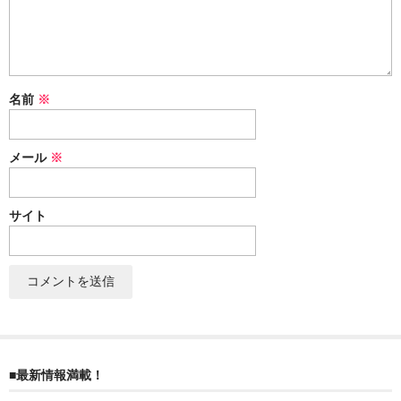
ぐんまちゃん
スイーツ
文具
名前
※
洋菓子
メール
※
クッキー
サブレ
サイト
クランチ
ケーキ
サンド
パイ
■最新情報満載！
その他