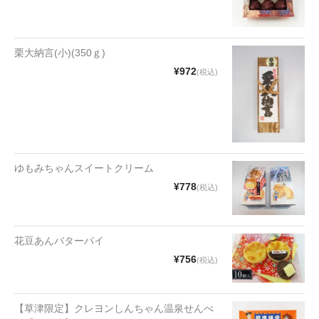
漬物・佃煮
野沢菜
栗大納言(小)(350ｇ)
椎茸
¥972
(税込)
梅
もろみ漬け
その他
ゆもみちゃんスイートクリーム
麺類
¥778
(税込)
その他
花豆あんバターパイ
文具・雑貨
¥756
(税込)
日用品・雑貨
衣類
【草津限定】クレヨンしんちゃん温泉せんべ