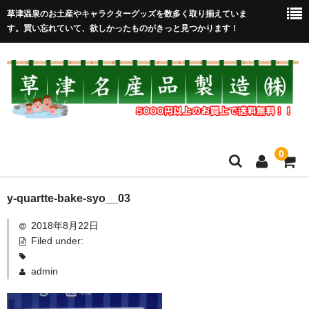
草津温泉のお土産やキャラクターグッズを数多く取り揃えていま
す。買い忘れていて、欲しかったものがきっと見つかります！
0
HOME
y-quartte-bake-syo__03
2018年8月22日
在庫処分セール
Filed under:
全取扱商品
admin
売れ筋！