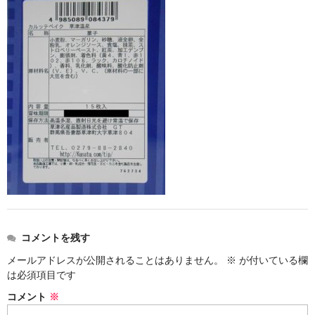
お勧め商品
新商品
MONDE SELECTION
ご当地シリーズ
草津産熊笹
その他
キャラクター
ゆもみちゃん
コメントを残す
スイーツ
メールアドレスが公開されることはありません。
※
が付いている欄
文具
は必須項目です
コメント
※
雑貨