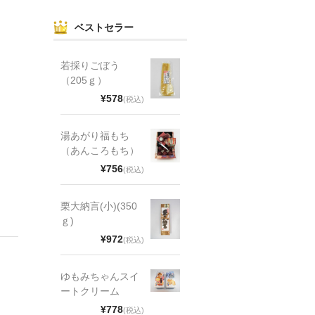
ベストセラー
若採りごぼう
（205ｇ）
¥578
(税込)
湯あがり福もち
（あんころもち）
¥756
(税込)
栗大納言(小)(350
ｇ)
¥972
(税込)
ゆもみちゃんスイ
ートクリーム
¥778
(税込)