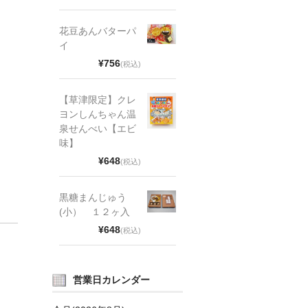
花豆あんバターパ
イ
¥756
(税込)
【草津限定】クレ
ヨンしんちゃん温
泉せんべい【エビ
味】
¥648
(税込)
黒糖まんじゅう
(小） １２ヶ入
¥648
(税込)
営業日カレンダー