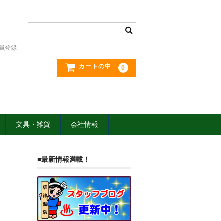
員登録
カートの中
0
文具・雑貨
会社情報
■最新情報満載！