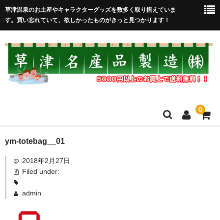
草津温泉のお土産やキャラクターグッズを数多く取り揃えていま
す。買い忘れていて、欲しかったものがきっと見つかります！
0
HOME
ym-totebag__01
2018年2月27日
在庫処分セール
Filed under:
全取扱商品
admin
売れ筋！