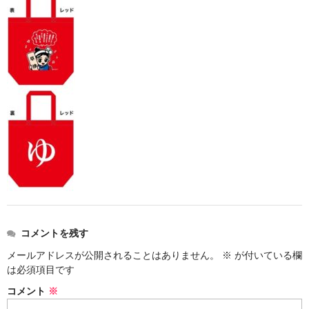
お勧め商品
新商品
MONDE SELECTION
ご当地シリーズ
草津産熊笹
その他
キャラクター
ゆもみちゃん
コメントを残す
スイーツ
メールアドレスが公開されることはありません。
※
が付いている欄
文具
は必須項目です
コメント
※
雑貨