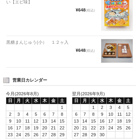
い【エビ味】
タオルほか
¥648
(税込)
筆記具
民芸品
黒糖まんじゅう(小） １２ヶ入
会社情報
¥648
(税込)
会社理念
沿革
営業日カレンダー
社長あいさつ
今月(2026年8月)
翌月(2026年9月)
お問合せ
日
月
火
水
木
金
土
日
月
火
水
木
金
土
1
1
2
3
4
5
送料のご案内
2
3
4
5
6
7
8
6
7
8
9
10
11
12
9
10
11
12
13
14
15
13
14
15
16
17
18
19
スタッフブログ
16
17
18
19
20
21
22
20
21
22
23
24
25
26
23
24
25
26
27
28
29
27
28
29
30
草津Tip店