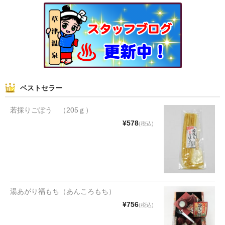
和菓子
まんじゅう
スナック
煎餅
ベストセラー
甘納豆
若採りごぼう （205ｇ）
羊かん
¥578
(税込)
花豆
もち
その他
湯あがり福もち（あんころもち）
¥756
(税込)
その他食品