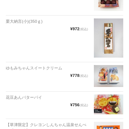
漬物・佃煮
野沢菜
栗大納言(小)(350ｇ)
椎茸
¥972
(税込)
梅
もろみ漬け
その他
ゆもみちゃんスイートクリーム
麺類
¥778
(税込)
その他
花豆あんバターパイ
文具・雑貨
¥756
(税込)
日用品・雑貨
衣類
【草津限定】クレヨンしんちゃん温泉せんべ