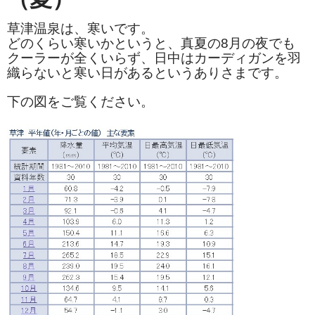
ぐんまちゃん
草津温泉は、寒いです。
どのくらい寒いかというと、真夏の8月の夜でも
スイーツ
クーラーが全くいらず、日中はカーディガンを羽
織らないと寒い日があるというありさまです。
文具
下の図をご覧ください。
洋菓子
クッキー
サブレ
クランチ
ケーキ
サンド
パイ
その他