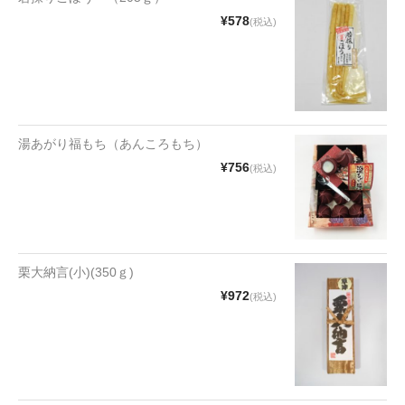
¥578
(税込)
湯あがり福もち（あんころもち）
¥756
(税込)
栗大納言(小)(350ｇ)
¥972
(税込)