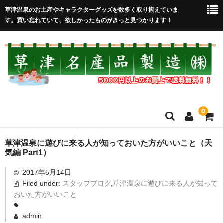
草津温泉のお土産やキャラクターグッズを数多く取り揃えていま
す。買い忘れていて、欲しかったものがきっと見つかります！
0
HOME
草津温泉に遊びに来る人が知っておいた方がいいこと（天
気編 Part1）
在庫処分セール
2017年5月14日
Filed under:
スタッフブログ
,
草津温泉に遊びに来る人が知って
全取扱商品
おいた方がいいこと
売れ筋！
admin