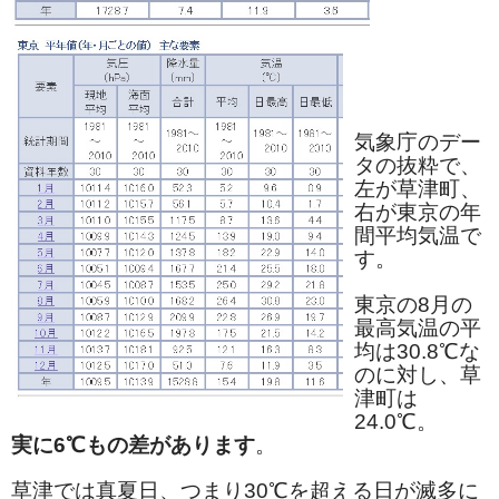
和菓子
まんじゅう
スナック
気象庁のデー
タの抜粋で、
煎餅
左が草津町、
右が東京の年
甘納豆
間平均気温で
す。
羊かん
東京の8月の
花豆
最高気温の平
均は30.8℃な
もち
のに対し、草
津町は
その他
24.0℃。
実に6℃もの差があります
。
その他食品
草津では真夏日、つまり30℃を超える日が滅多に