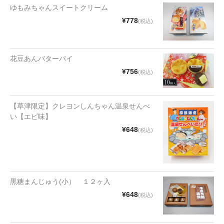
ゆもみちゃんスイートクリーム
¥778
(税込)
花豆あんバターパイ
¥756
(税込)
【草津限定】クレヨンしんちゃん温泉せんべ
い【エビ味】
¥648
(税込)
黒糖まんじゅう(小） １２ヶ入
¥648
(税込)