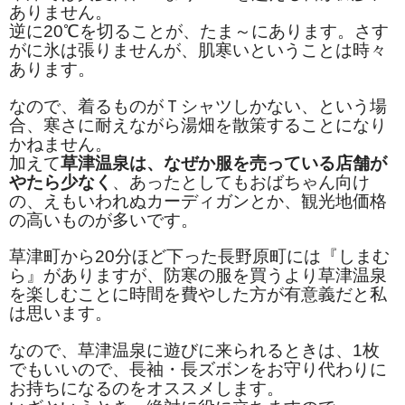
漬物・佃煮
ありません。
逆に20℃を切ることが、たま～にあります。さす
野沢菜
がに氷は張りませんが、肌寒いということは時々
あります。
椎茸
なので、着るものがＴシャツしかない、という場
梅
合、寒さに耐えながら湯畑を散策することになり
かねません。
もろみ漬け
加えて
草津温泉は、なぜか服を売っている店舗が
やたら少なく
、あったとしてもおばちゃん向け
その他
の、えもいわれぬカーディガンとか、観光地価格
の高いものが多いです。
麺類
草津町から20分ほど下った長野原町には『しまむ
その他
ら』がありますが、防寒の服を買うより
草津温泉
を楽しむことに時間を費やした方が有意義だと私
文具・雑貨
は思います。
日用品・雑貨
なので、草津温泉に遊びに来られるときは、1枚
でもいいので、長袖・長ズボンをお守り代わりに
衣類
お持ちになるのをオススメします。