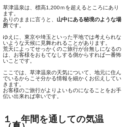
お勧め商品
草津温泉は、標高1,200ｍを超えるところにあり
ます。
新商品
ありのままに言うと、
山中にある秘境のような場
所
です。
MONDE SELECTION
ゆえに、東京や埼玉といった平地では考えられな
ご当地シリーズ
いような天候に見舞われることがあります。
荒天によってせっかくのご旅行が台無しになるの
草津産熊笹
は、お客様をおもてなしする側からすれば一番怖
いことです。
その他
ここでは、草津温泉の天気について、地元に住ん
キャラクター
でいるからこそ分かる情報を細かくお伝えしてい
きます。
ゆもみちゃん
お客様のご旅行がよりよいものになることをお手
伝い出来れば幸いです。
スイーツ
文具
１．年間を通しての気温
雑貨
（夏）