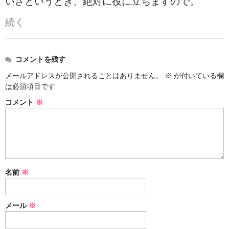
いざというとき、絶対に役に立ちますので。
タオルほか
続く
筆記具
民芸品
コメントを残す
会社情報
メールアドレスが公開されることはありません。
※
が付いている欄
は必須項目です
会社理念
コメント
※
沿革
社長あいさつ
お問合せ
名前
※
送料のご案内
スタッフブログ
メール
※
草津Tip店