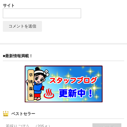
サイト
■最新情報満載！
ベストセラー
若採りごぼう （205ｇ）