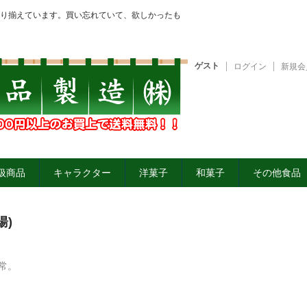
り揃えています。買い忘れていて、欲しかったも
ゲスト
ログイン
新規会
扱商品
キャラクター
洋菓子
和菓子
その他食品
湯)
常。