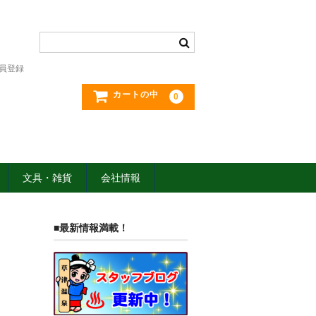
員登録
カートの中
0
文具・雑貨
会社情報
■最新情報満載！