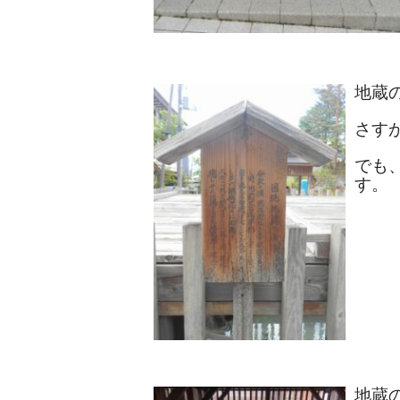
地蔵
さす
でも
す。
地蔵