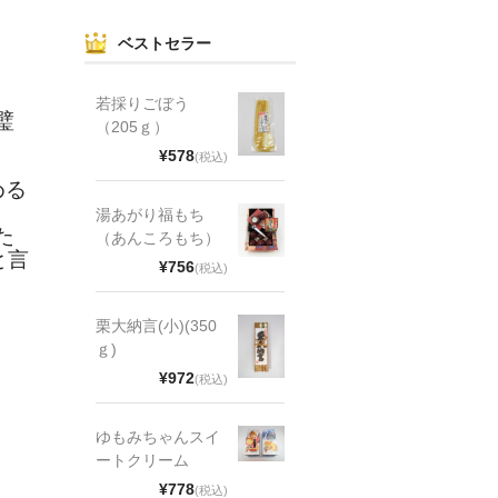
ベストセラー
若採りごぼう
璧
（205ｇ）
¥578
(税込)
める
湯あがり福もち
た
（あんころもち）
と言
¥756
(税込)
栗大納言(小)(350
。
ｇ)
¥972
(税込)
ゆもみちゃんスイ
ートクリーム
¥778
(税込)