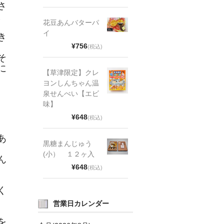
さ
。
花豆あんバターパ
イ
き
¥756
(税込)
そ
に
【草津限定】クレ
ヨンしんちゃん温
泉せんべい【エビ
味】
¥648
(税込)
あ
黒糖まんじゅう
(小） １２ヶ入
ん
¥648
(税込)
く
営業日カレンダー
を