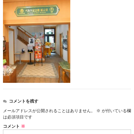
お勧め商品
新商品
MONDE SELECTION
ご当地シリーズ
草津産熊笹
その他
キャラクター
ゆもみちゃん
コメントを残す
スイーツ
メールアドレスが公開されることはありません。
※
が付いている欄
文具
は必須項目です
コメント
※
雑貨