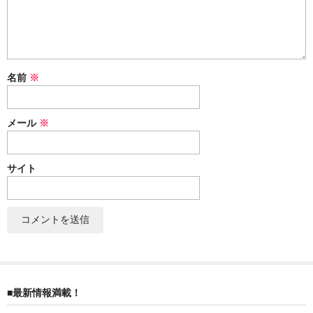
ぐんまちゃん
スイーツ
文具
名前
※
洋菓子
メール
※
クッキー
サブレ
サイト
クランチ
ケーキ
サンド
パイ
■最新情報満載！
その他