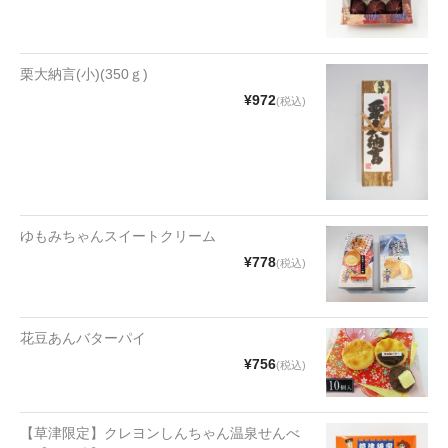
漬物・佃煮
野沢菜
栗大納言(小)(350ｇ)
椎茸
¥972
(税込)
梅
もろみ漬け
その他
ゆもみちゃんスイートクリーム
麺類
¥778
(税込)
その他
花豆あんバターパイ
文具・雑貨
¥756
(税込)
日用品・雑貨
衣類
【草津限定】クレヨンしんちゃん温泉せんべ