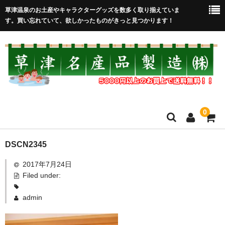
草津温泉のお土産やキャラクターグッズを数多く取り揃えていま
す。買い忘れていて、欲しかったものがきっと見つかります！
0
HOME
DSCN2345
2017年7月24日
在庫処分セール
Filed under:
全取扱商品
admin
売れ筋！