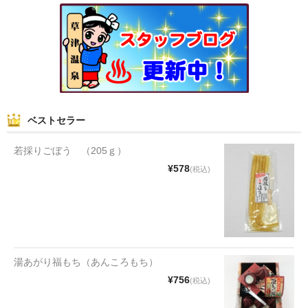
和菓子
まんじゅう
スナック
煎餅
ベストセラー
甘納豆
若採りごぼう （205ｇ）
羊かん
¥578
(税込)
花豆
もち
その他
湯あがり福もち（あんころもち）
¥756
(税込)
その他食品