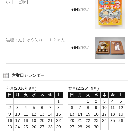
い【エビ味】
タオルほか
¥648
(税込)
筆記具
民芸品
黒糖まんじゅう(小） １２ヶ入
会社情報
¥648
(税込)
会社理念
沿革
営業日カレンダー
社長あいさつ
今月(2026年8月)
翌月(2026年9月)
お問合せ
日
月
火
水
木
金
土
日
月
火
水
木
金
土
1
1
2
3
4
5
送料のご案内
2
3
4
5
6
7
8
6
7
8
9
10
11
12
9
10
11
12
13
14
15
13
14
15
16
17
18
19
スタッフブログ
16
17
18
19
20
21
22
20
21
22
23
24
25
26
23
24
25
26
27
28
29
27
28
29
30
草津Tip店