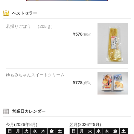
和菓子
ベストセラー
まんじゅう
若採りごぼう （205ｇ）
¥578
(税込)
スナック
煎餅
甘納豆
羊かん
ゆもみちゃんスイートクリーム
¥778
(税込)
花豆
もち
その他
営業日カレンダー
その他食品
今月(2026年8月)
翌月(2026年9月)
日
月
火
水
木
金
土
日
月
火
水
木
金
土