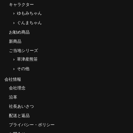
キャラクター
タオルほか
ゆもみちゃん
筆記具
ぐんまちゃん
民芸品
お勧め商品
新商品
会社情報
ご当地シリーズ
会社理念
草津産熊笹
沿革
その他
会社情報
社長あいさつ
会社理念
お問合せ
沿革
送料のご案内
社長あいさつ
配送と返品
スタッフブログ
プライバシー・ポリシー
草津Tip店