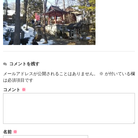
お勧め商品
新商品
MONDE SELECTION
ご当地シリーズ
草津産熊笹
コメントを残す
その他
メールアドレスが公開されることはありません。
※
が付いている欄
キャラクター
は必須項目です
コメント
※
ゆもみちゃん
スイーツ
文具
雑貨
名前
※