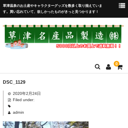
草津温泉のお土産やキャラクターグッズを数多く取り揃えていま
す。買い忘れていて、欲しかったものがきっと見つかります！
0
HOME
DSC_1129
2020年2月24日
在庫処分セール
Filed under:
全取扱商品
admin
売れ筋！