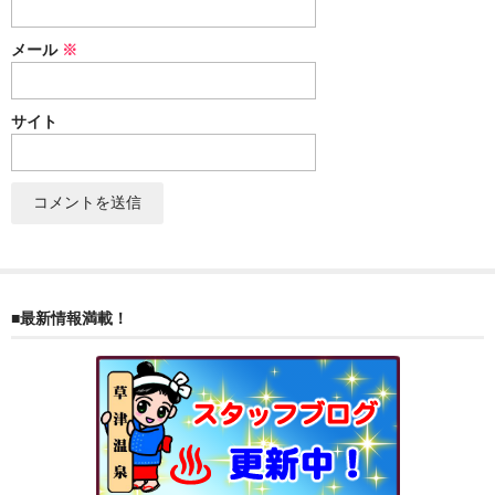
ぐんまちゃん
メール
※
スイーツ
文具
サイト
洋菓子
クッキー
サブレ
クランチ
■最新情報満載！
ケーキ
サンド
パイ
その他