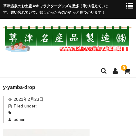
草津温泉のお土産やキャラクターグッズを数多く取り揃えていま
す。買い忘れていて、欲しかったものがきっと見つかります！
0
HOME
y-yamba-drop
2021年2月23日
在庫処分セール
Filed under:
全取扱商品
admin
売れ筋！