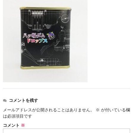
お勧め商品
新商品
MONDE SELECTION
ご当地シリーズ
草津産熊笹
その他
キャラクター
ゆもみちゃん
コメントを残す
スイーツ
メールアドレスが公開されることはありません。
※
が付いている欄
文具
は必須項目です
コメント
※
雑貨