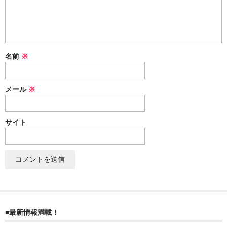
ぐんまちゃん
スイーツ
文具
名前
※
洋菓子
メール
※
クッキー
サブレ
サイト
クランチ
ケーキ
サンド
パイ
■最新情報満載！
その他