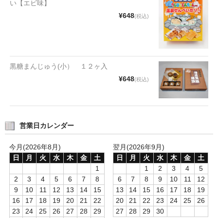
い【エビ味】
タオルほか
¥648
(税込)
筆記具
民芸品
黒糖まんじゅう(小） １２ヶ入
会社情報
¥648
(税込)
会社理念
沿革
営業日カレンダー
社長あいさつ
今月(2026年8月)
翌月(2026年9月)
お問合せ
日
月
火
水
木
金
土
日
月
火
水
木
金
土
1
1
2
3
4
5
送料のご案内
2
3
4
5
6
7
8
6
7
8
9
10
11
12
9
10
11
12
13
14
15
13
14
15
16
17
18
19
スタッフブログ
16
17
18
19
20
21
22
20
21
22
23
24
25
26
23
24
25
26
27
28
29
27
28
29
30
草津Tip店