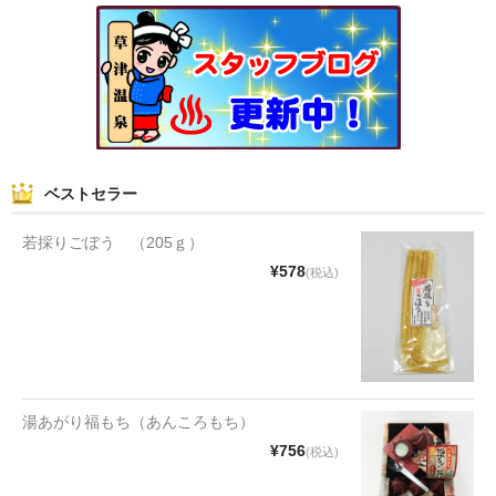
和菓子
まんじゅう
スナック
煎餅
ベストセラー
甘納豆
若採りごぼう （205ｇ）
羊かん
¥578
(税込)
花豆
もち
その他
湯あがり福もち（あんころもち）
¥756
(税込)
その他食品