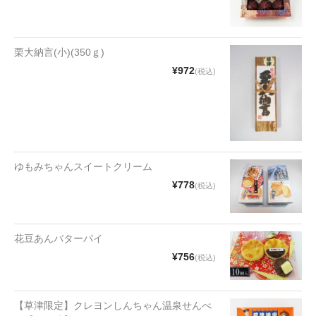
漬物・佃煮
野沢菜
栗大納言(小)(350ｇ)
椎茸
¥972
(税込)
梅
もろみ漬け
その他
ゆもみちゃんスイートクリーム
麺類
¥778
(税込)
その他
花豆あんバターパイ
文具・雑貨
¥756
(税込)
日用品・雑貨
衣類
【草津限定】クレヨンしんちゃん温泉せんべ