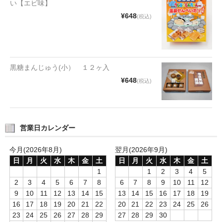
い【エビ味】
タオルほか
¥648
(税込)
筆記具
民芸品
黒糖まんじゅう(小） １２ヶ入
会社情報
¥648
(税込)
会社理念
沿革
営業日カレンダー
社長あいさつ
今月(2026年8月)
翌月(2026年9月)
お問合せ
日
月
火
水
木
金
土
日
月
火
水
木
金
土
1
1
2
3
4
5
送料のご案内
2
3
4
5
6
7
8
6
7
8
9
10
11
12
9
10
11
12
13
14
15
13
14
15
16
17
18
19
スタッフブログ
16
17
18
19
20
21
22
20
21
22
23
24
25
26
23
24
25
26
27
28
29
27
28
29
30
草津Tip店