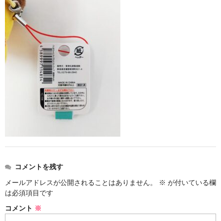
お勧め商品
新商品
MONDE SELECTION
ご当地シリーズ
草津産熊笹
その他
キャラクター
ゆもみちゃん
コメントを残す
スイーツ
メールアドレスが公開されることはありません。
※
が付いている欄
文具
は必須項目です
コメント
※
雑貨