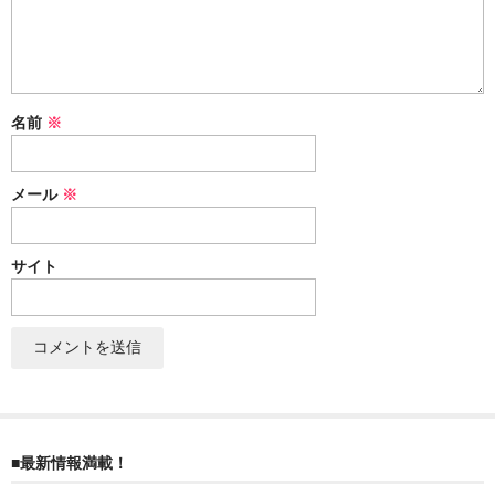
ぐんまちゃん
スイーツ
文具
名前
※
洋菓子
メール
※
クッキー
サブレ
サイト
クランチ
ケーキ
サンド
パイ
■最新情報満載！
その他