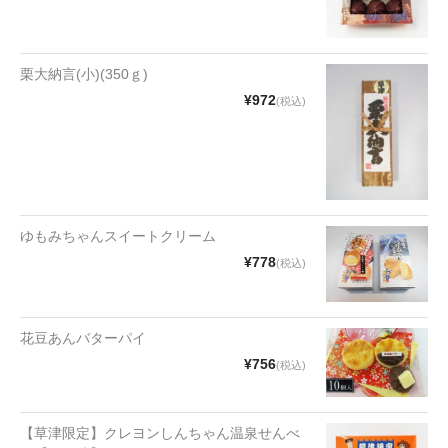
漬物・佃煮
野沢菜
栗大納言(小)(350ｇ)
椎茸
¥972
(税込)
梅
もろみ漬け
その他
ゆもみちゃんスイートクリーム
麺類
¥778
(税込)
その他
花豆あんバターパイ
文具・雑貨
¥756
(税込)
日用品・雑貨
衣類
【草津限定】クレヨンしんちゃん温泉せんべ