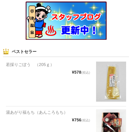
和菓子
まんじゅう
スナック
煎餅
ベストセラー
甘納豆
若採りごぼう （205ｇ）
羊かん
¥578
(税込)
花豆
もち
その他
湯あがり福もち（あんころもち）
¥756
(税込)
その他食品