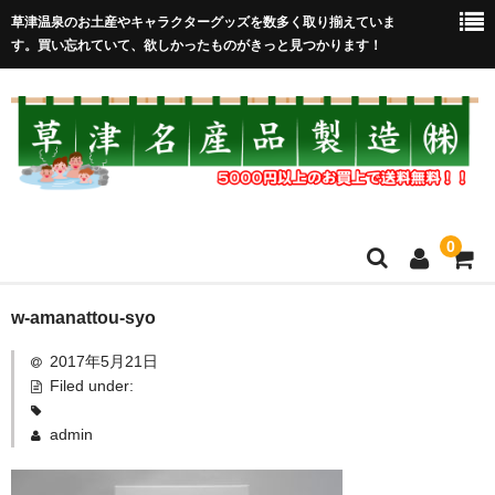
草津温泉のお土産やキャラクターグッズを数多く取り揃えていま
す。買い忘れていて、欲しかったものがきっと見つかります！
0
HOME
w-amanattou-syo
2017年5月21日
在庫処分セール
Filed under:
全取扱商品
admin
売れ筋！