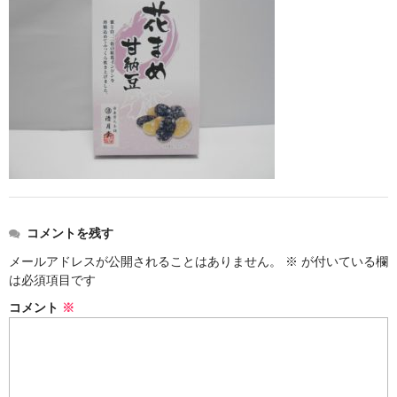
お勧め商品
新商品
MONDE SELECTION
ご当地シリーズ
草津産熊笹
その他
キャラクター
コメントを残す
メールアドレスが公開されることはありません。
※
が付いている欄
ゆもみちゃん
は必須項目です
スイーツ
コメント
※
文具
雑貨