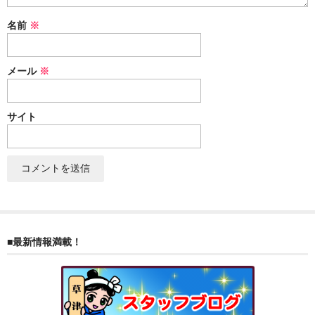
ぐんまちゃん
名前
※
スイーツ
メール
※
文具
洋菓子
サイト
クッキー
サブレ
クランチ
ケーキ
■最新情報満載！
サンド
パイ
その他