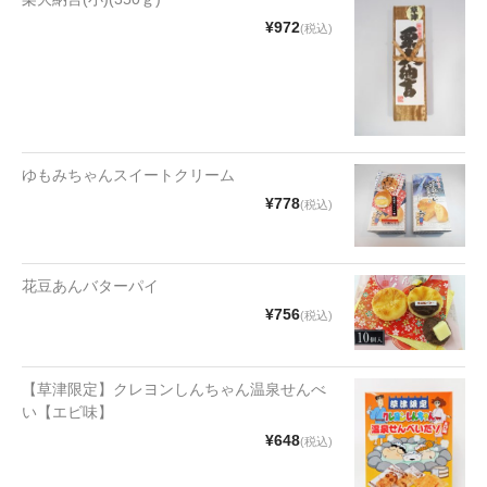
漬物・佃煮
¥972
(税込)
野沢菜
椎茸
梅
ゆもみちゃんスイートクリーム
もろみ漬け
¥778
(税込)
その他
麺類
花豆あんバターパイ
¥756
(税込)
その他
文具・雑貨
【草津限定】クレヨンしんちゃん温泉せんべ
い【エビ味】
日用品・雑貨
¥648
(税込)
衣類