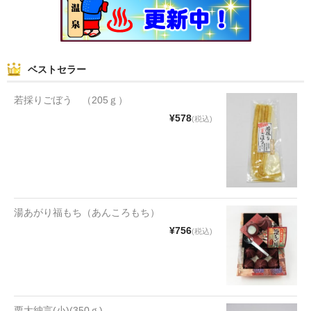
和菓子
まんじゅう
ベストセラー
スナック
若採りごぼう （205ｇ）
煎餅
¥578
(税込)
甘納豆
羊かん
花豆
湯あがり福もち（あんころもち）
もち
¥756
(税込)
その他
その他食品
栗大納言(小)(350ｇ)