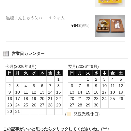
タオルほか
筆記具
黒糖まんじゅう(小） １２ヶ入
¥648
(税込)
民芸品
会社情報
営業日カレンダー
会社理念
今月(2026年8月)
翌月(2026年9月)
沿革
日
月
火
水
木
金
土
日
月
火
水
木
金
土
社長あいさつ
1
1
2
3
4
5
2
3
4
5
6
7
8
6
7
8
9
10
11
12
お問合せ
9
10
11
12
13
14
15
13
14
15
16
17
18
19
16
17
18
19
20
21
22
20
21
22
23
24
25
26
送料のご案内
23
24
25
26
27
28
29
27
28
29
30
30
31
(
発送業務休日)
スタッフブログ
草津Tip店
この記事がいいと思ったらクリックしてくださいね。(^^♪