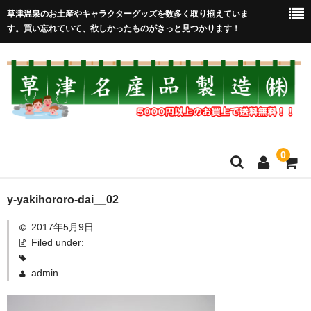
草津温泉のお土産やキャラクターグッズを数多く取り揃えていま
す。買い忘れていて、欲しかったものがきっと見つかります！
0
HOME
y-yakihororo-dai__02
2017年5月9日
在庫処分セール
Filed under:
全取扱商品
admin
売れ筋！