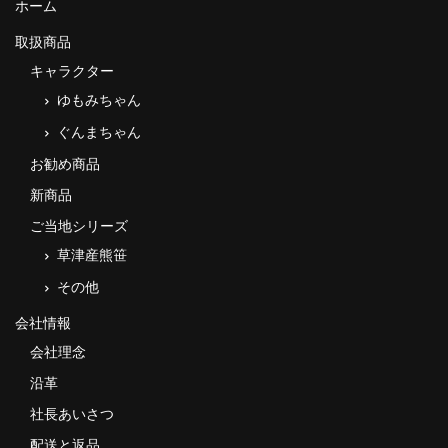
ホーム
タオルほか
取扱商品
筆記具
キャラクター
ゆもみちゃん
民芸品
ぐんまちゃん
会社情報
お勧め商品
会社理念
新商品
ご当地シリーズ
沿革
草津産熊笹
社長あいさつ
その他
お問合せ
会社情報
会社理念
送料のご案内
沿革
スタッフブログ
社長あいさつ
草津Tip店
配送と返品