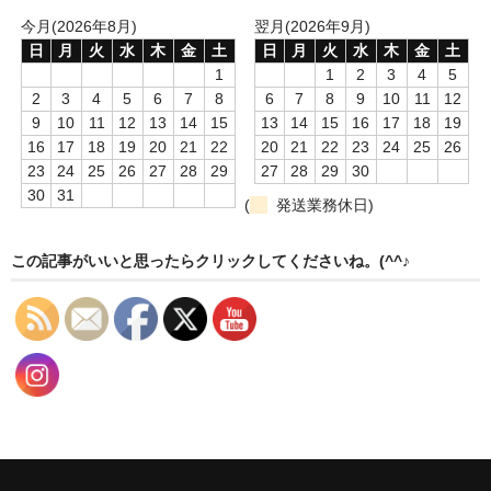
漬物・佃煮
今月(2026年8月)
翌月(2026年9月)
日
月
火
水
木
金
土
日
月
火
水
木
金
土
野沢菜
1
1
2
3
4
5
椎茸
2
3
4
5
6
7
8
6
7
8
9
10
11
12
9
10
11
12
13
14
15
13
14
15
16
17
18
19
梅
16
17
18
19
20
21
22
20
21
22
23
24
25
26
23
24
25
26
27
28
29
27
28
29
30
もろみ漬け
30
31
(
発送業務休日)
その他
この記事がいいと思ったらクリックしてくださいね。(^^♪
麺類
その他
文具・雑貨
日用品・雑貨
衣類