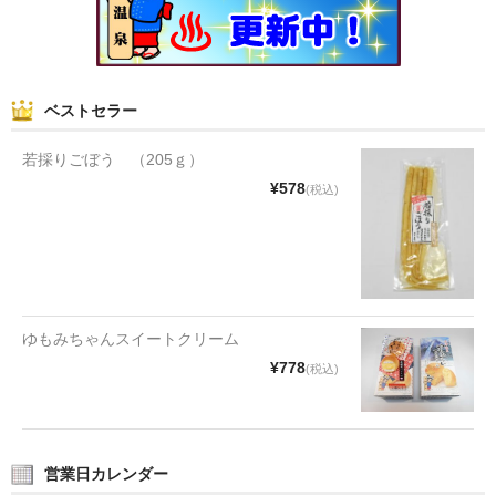
和菓子
まんじゅう
ベストセラー
スナック
若採りごぼう （205ｇ）
煎餅
¥578
(税込)
甘納豆
羊かん
花豆
ゆもみちゃんスイートクリーム
もち
¥778
(税込)
その他
その他食品
営業日カレンダー