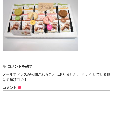
お勧め商品
新商品
MONDE SELECTION
ご当地シリーズ
草津産熊笹
その他
キャラクター
コメントを残す
メールアドレスが公開されることはありません。
※
が付いている欄
ゆもみちゃん
は必須項目です
スイーツ
コメント
※
文具
雑貨