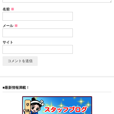
ぐんまちゃん
名前
※
スイーツ
メール
※
文具
洋菓子
サイト
クッキー
サブレ
クランチ
ケーキ
■最新情報満載！
サンド
パイ
その他